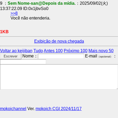
9 ：
Sem Nome-san@Depois da mídia.
：2025/09/02(火)
13:37:22.09 ID:0x1jbvSo0
>>8
Você não entenderia.
1KB
Exibição de nova chegada
Voltar ao keijiban
Tudo
Antes 100
Próximo 100
Mais novo 50
Nome：
E-mail
：
（opcional）
mokoichannel
Ver.
mokoich CGI 2024/11/17