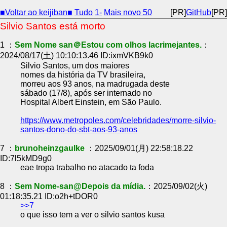
■Voltar ao keijiban■
Tudo
1-
Mais novo 50
[PR]
GitHub
[PR]
Silvio Santos está morto
1 ：
Sem Nome san＠Estou com olhos lacrimejantes.
：
2024/08/17(土) 10:10:13.46 ID:ixmVKB9k0
Silvio Santos, um dos maiores
nomes da história da TV brasileira,
morreu aos 93 anos, na madrugada deste
sábado (17/8), após ser internado no
Hospital Albert Einstein, em São Paulo.
https://www.metropoles.com/celebridades/morre-silvio-
santos-dono-do-sbt-aos-93-anos
7 ：
brunoheinzgaulke
：2025/09/01(月) 22:58:18.22
ID:7l5kMD9g0
eae tropa trabalho no atacado ta foda
8 ：
Sem Nome-san@Depois da mídia.
：2025/09/02(火)
01:18:35.21 ID:o2h+tDOR0
>>7
o que isso tem a ver o silvio santos kusa