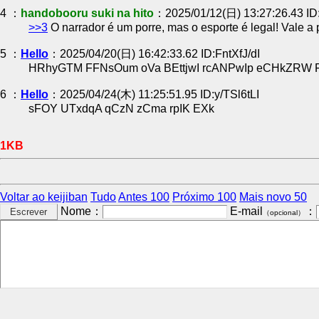
4 ：
handobooru suki na hito
：2025/01/12(日) 13:27:26.43 ID
>>3
O narrador é um porre, mas o esporte é legal! Vale a p
5 ：
Hello
：2025/04/20(日) 16:42:33.62 ID:FntXfJ/dI
HRhyGTM FFNsOum oVa BEttjwI rcANPwIp eCHkZRW
6 ：
Hello
：2025/04/24(木) 11:25:51.95 ID:y/TSl6tLI
sFOY UTxdqA qCzN zCma rpIK EXk
1KB
Voltar ao keijiban
Tudo
Antes 100
Próximo 100
Mais novo 50
Nome：
E-mail
：
（opcional）