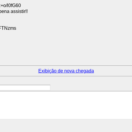
:+o/l0fG60
ena assistir!!
 FTNzms
Exibição de nova chegada