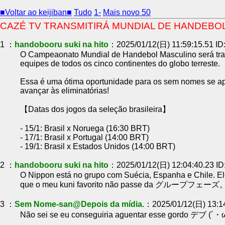
■Voltar ao keijiban■
Tudo
1-
Mais novo 50
CAZÉ TV TRANSMITIRÁ MUNDIAL DE HANDEBO
1 ：
handobooru suki na hito
：2025/01/12(日) 11:59:15.51 I
O Campeaonato Mundial de Handebol Masculino será tran
equipes de todos os cinco continentes do globo terreste.
Essa é uma ótima oportunidade para os sem nomes se apa
avançar às eliminatórias!
【Datas dos jogos da seleção brasileira】
- 15/1: Brasil x Noruega (16:30 BRT)
- 17/1: Brasil x Portugal (14:00 BRT)
- 19/1: Brasil x Estados Unidos (14:00 BRT)
2 ：
handobooru suki na hito
：2025/01/12(日) 12:04:40.23 
O Nippon está no grupo com Suécia, Espanha e Chile. Ele
que o meu kuni favorito não passe da グループフェーズ
3 ：
Sem Nome-san@Depois da mídia.
：2025/01/12(日) 13:1
Não sei se eu conseguiria aguentar esse gordo デブ (