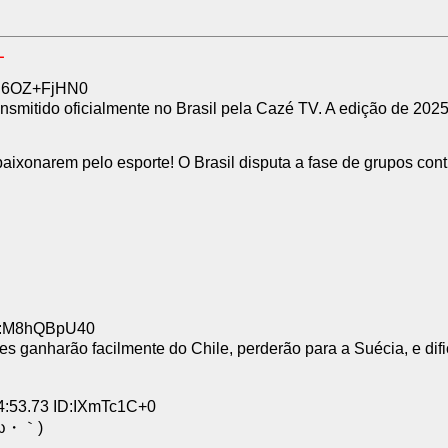
L
D:6OZ+FjHN0
smitido oficialmente no Brasil pela Cazé TV. A edição de 202
ixonarem pelo esporte! O Brasil disputa a fase de grupos cont
ID:M8hQBpU40
s ganharão facilmente do Chile, perderão para a Suécia, e dif
。
4:53.73 ID:IXmTc1C+0
´・ω・｀)