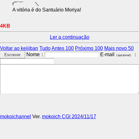
r'"´￣ ＼
A vitória é do Santuário Moriya!
4KB
Ler a continuação
Voltar ao keijiban
Tudo
Antes 100
Próximo 100
Mais novo 50
Nome：
E-mail
：
（opcional）
mokoichannel
Ver.
mokoich CGI 2024/11/17