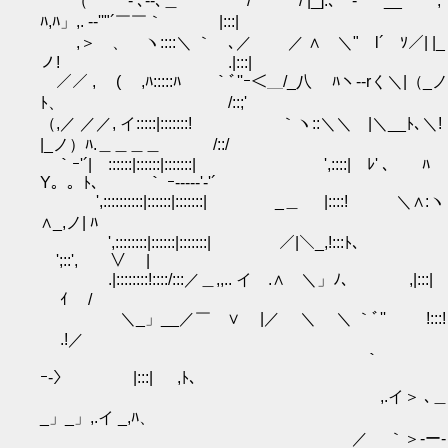
（｀ ｰ- ､‐-､＿ / / |_].､ゝ-' __' ,
ﾊ,ﾊ」,. -‐''"´￣￣｀ |:::|
,＞ 、 ヽ::::＼ ｀ ､／ ／ ∧ ＼" l´ ｿ／| |_
ノ! .|:::|
／／ , ( ,ﾊ:::::ﾊ ｀ﾞ''ｰ＜＿/_八 ﾊヽ--rく＼|（_ノ
ﾄ、 /::;'
（,／ ／／, イ:::::|:::::::! ｀ヽ::＼＼ |＼__ﾄ､＼!
|_ノ）ﾊ.＿＿＿＿ /::/
｀ｰ'´|￣::::::|::::::|:::::::| ',::::| ﾚ' 、 ﾊ
Y。。ﾄ、 ｀ ｰ-----'‐'´
',::::::::::|::::::|:::::::| _＿ |::::! ＼∧:ヽ
∧_,ノ| ﾊ
',::::::::|::::::|:::::::| ／|＼_,!:::ﾄ、
';::', ∨ |
.|::::::::!::::/:::／＿,,.. イ .∧ ＼」ﾉ､ ,|:::|
ｲ /
＼_」__／￣ ∨ |／ ＼ ＼ ｀ﾞ'' !:::!
.!／
｀
ｰ-〉 |:::| ,ﾄ、
,.イ＞ ､＿
_」_」,.イ _,ﾊ、
／ ｀＞-ー‐