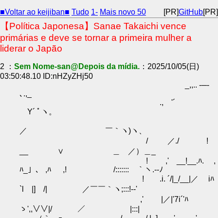
■Voltar ao keijiban■
Tudo
1-
Mais novo 50
[PR]
GitHub
[PR]
【Política Japonesa】Sanae Takaichi vence
primárias e deve se tornar a primeira mulher a
liderar o Japão
2 ：
Sem Nome-san@Depois da mídia.
：2025/10/05(日)
03:50:48.10 ID:nHZyZHj50
_,,.. -─-
､.,_
., '´
Y´ ﾟヽ。
／ ￣｀ヽ)ヽ、
/ ／./ !
__ ∨ ＿ ／）＿_
! ,' __!__.ﾊ. ,
ﾊ_」、 ,ﾊ ,! /:::::::￣｀ヽ.-‐ﾉ
! .i. ´/|_/__|／ iﾊ
`l |] /| ／￣￣｀ヽ;:::!-‐'
,' |／|'7i´'ﾊ
ゝ',,∨∨|/ ／ |:::|