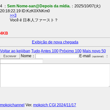
4 ：
Sem Nome-san@Depois da mídia.
：2025/10/07(火)
20:18:22.19 ID:KzK0XNKm0
>>3
Você é 日本人ファースト？
4KB
Exibição de nova chegada
Voltar ao keijiban
Tudo
Antes 100
Próximo 100
Mais novo 50
Nome：
E-mail
：
（opcional）
mokoichannel
Ver.
mokoich CGI 2024/11/17