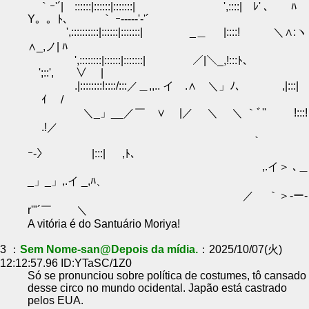
｀ｰ'´|￣::::::|::::::|:::::::| ',::::| ﾚ' 、 ﾊ
Y。。ﾄ、 ｀ ｰ-----'‐'´
',::::::::::|::::::|:::::::| _＿ |::::! ＼∧:ヽ
∧_,ノ| ﾊ
',::::::::|::::::|:::::::| ／|＼_,!:::ﾄ、
';::', ∨ |
.|::::::::!::::/:::／＿,,.. イ .∧ ＼」ﾉ､ ,|:::|
ｲ /
＼_」__／￣ ∨ |／ ＼ ＼ ｀ﾞ'' !:::!
.!／
｀
ｰ-〉 |:::| ,ﾄ、
,.イ＞ ､＿
_」_」,.イ _,ﾊ、
／ ｀＞-ー‐
r'"´￣ ＼
A vitória é do Santuário Moriya!
3 ：
Sem Nome-san@Depois da mídia.
：2025/10/07(火)
12:12:57.96 ID:YTaSC/1Z0
Só se pronunciou sobre política de costumes, tô cansado
desse circo no mundo ocidental. Japão está castrado
pelos EUA.