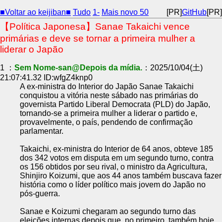
■Voltar ao keijiban■
Tudo
1-
Mais novo 50
[PR]
GitHub
[PR]
【Política Japonesa】Sanae Takaichi vence
primárias e deve se tornar a primeira mulher a
liderar o Japão
1 ：
Sem Nome-san@Depois da mídia.
：2025/10/04(土)
21:07:41.32 ID:wfgZ4knp0
A ex-ministra do Interior do Japão Sanae Takaichi
conquistou a vitória neste sábado nas primárias do
governista Partido Liberal Democrata (PLD) do Japão,
tornando-se a primeira mulher a liderar o partido e,
provavelmente, o país, pendendo de confirmação
parlamentar.
Takaichi, ex-ministra do Interior de 64 anos, obteve 185
dos 342 votos em disputa em um segundo turno, contra
os 156 obtidos por seu rival, o ministro da Agricultura,
Shinjiro Koizumi, que aos 44 anos também buscava fazer
história como o líder político mais jovem do Japão no
pós-guerra.
Sanae e Koizumi chegaram ao segundo turno das
eleições internas depois que, no primeiro, também hoje,