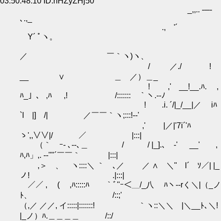
03:50:48.10 ID:nHZyZHj50
_,,.. -─-
､.,_
., '´
Y´ ﾟヽ。
／ ￣｀ヽ)ヽ、
/ ／./ !
__ ∨ ＿ ／）＿_
! ,' __!__.ﾊ. ,
ﾊ_」、 ,ﾊ ,! /:::::::￣｀ヽ.-‐ﾉ
! .i. ´/|_/__|／ iﾊ
`l |] /| ／￣￣｀ヽ;:::!-‐'
,' |／|'7i´'ﾊ
ゝ',,∨∨|/ ／ |:::|
（｀ ｰ- ､‐-､＿ / / |_].､ゝ-' __' ,
ﾊ,ﾊ」,. -‐''"´￣￣｀ |:::|
,＞ 、 ヽ::::＼ ｀ ､／ ／ ∧ ＼" l´ ｿ／| |_
ノ! .|:::|
／／ , ( ,ﾊ:::::ﾊ ｀ﾞ''ｰ＜＿/_八 ﾊヽ--rく＼|（_ノ
ﾄ、 /::;'
（,／ ／／, イ:::::|:::::::! ｀ヽ::＼＼ |＼__ﾄ､＼!
|_ノ）ﾊ.＿＿＿＿ /::/