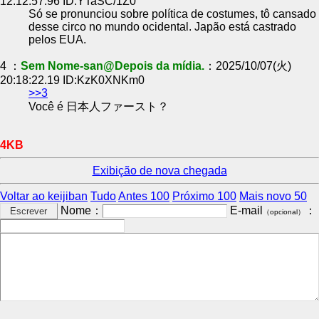
12:12:57.96 ID:YTaSC/1Z0
Só se pronunciou sobre política de costumes, tô cansado
desse circo no mundo ocidental. Japão está castrado
pelos EUA.
4 ：
Sem Nome-san@Depois da mídia.
：2025/10/07(火)
20:18:22.19 ID:KzK0XNKm0
>>3
Você é 日本人ファースト？
4KB
Exibição de nova chegada
Voltar ao keijiban
Tudo
Antes 100
Próximo 100
Mais novo 50
Nome：
E-mail
：
（opcional）