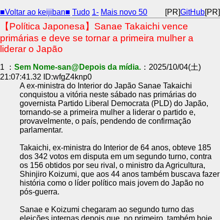
■Voltar ao keijiban■
Tudo
1-
Mais novo 50
[PR]
GitHub
[PR]
【Política Japonesa】Sanae Takaichi vence
primárias e deve se tornar a primeira mulher a
liderar o Japão
1 ：
Sem Nome-san@Depois da mídia.
：2025/10/04(土)
21:07:41.32 ID:wfgZ4knp0
A ex-ministra do Interior do Japão Sanae Takaichi
conquistou a vitória neste sábado nas primárias do
governista Partido Liberal Democrata (PLD) do Japão,
tornando-se a primeira mulher a liderar o partido e,
provavelmente, o país, pendendo de confirmação
parlamentar.
Takaichi, ex-ministra do Interior de 64 anos, obteve 185
dos 342 votos em disputa em um segundo turno, contra
os 156 obtidos por seu rival, o ministro da Agricultura,
Shinjiro Koizumi, que aos 44 anos também buscava fazer
história como o líder político mais jovem do Japão no
pós-guerra.
Sanae e Koizumi chegaram ao segundo turno das
eleições internas depois que, no primeiro, também hoje,