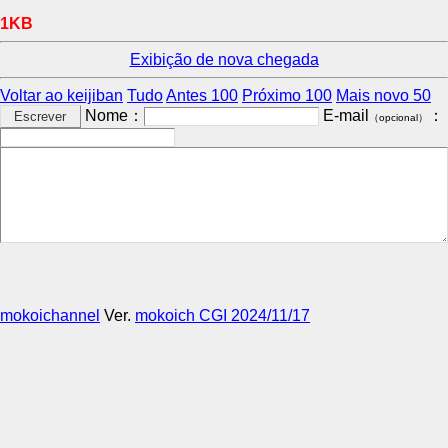
1KB
Exibição de nova chegada
Voltar ao keijiban
Tudo
Antes 100
Próximo 100
Mais novo 50
Nome：
E-mail
：
（opcional）
mokoichannel
Ver.
mokoich CGI 2024/11/17