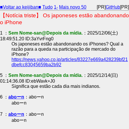
■Voltar ao keijiban■
Tudo
1-
Mais novo 50
[PR]
GitHub
[PR]
【Notícia triste】 Os japoneses estão abandonando
o iPhone
1 ：
Sem Nome-san@Depois da mídia.
：2025/12/06(土)
18:49:51.20 ID:3aYvrFng0
Os japoneses estão abandonando os iPhones? Qual a
razão para a queda na participação de mercado do
iPhone?
https://news.yahoo.co.jp/articles/83227e669a428239bf21
dbefcc83045659ba2b92
5 ：
Sem Nome-san@Depois da mídia.
：2025/12/14(日)
01:14:36.08 ID:ebWavk+J0
Significa que estão cada dia mais indianos.
6 ：
aboーn
：aboーn
aboーn
7 ：
aboーn
：aboーn
aboーn