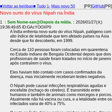
■Voltar ao keijiban■
Tudo
1-
Mais novo 50
[PR]
GitHub
[PR]
Novo surto do vírus Nipah na Índia
1 ：
Sem Nome-san@Depois da mídia.
：2026/01/27(火)
19:36:49.65 ID:GAcYOOXP0
A Índia enfrenta novo surto do vírus Nipah, patógeno com
alto índice de letalidade que tem afetado países na Ásia
desde que foi descoberto, em 1999.
Cerca de 110 pessoas foram colocadas em quarentena
no Estado indiano de Bengala Ocidental depois que dois
profissionais de saúde foram tratados no início de janeiro
após contraírem o vírus.
Eles haviam tido contato com casos confirmados da
doença, mas inicialmente receberam testes negativos.
O Nipah pode causar infecções respiratórias agudas e
encefalite (inchaço do cérebro). É transmitido entre
humanos e também de animais como morcegos e porcos.
Atualmente não há vacina ou cura, e a letalidade entre os
infectados varia de 40% a 75%.