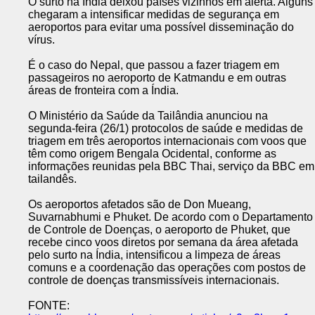
O surto na Índia deixou países vizinhos em alerta. Alguns
chegaram a intensificar medidas de segurança em
aeroportos para evitar uma possível disseminação do
vírus.
É o caso do Nepal, que passou a fazer triagem em
passageiros no aeroporto de Katmandu e em outras
áreas de fronteira com a Índia.
O Ministério da Saúde da Tailândia anunciou na
segunda-feira (26/1) protocolos de saúde e medidas de
triagem em três aeroportos internacionais com voos que
têm como origem Bengala Ocidental, conforme as
informações reunidas pela BBC Thai, serviço da BBC em
tailandês.
Os aeroportos afetados são de Don Mueang,
Suvarnabhumi e Phuket. De acordo com o Departamento
de Controle de Doenças, o aeroporto de Phuket, que
recebe cinco voos diretos por semana da área afetada
pelo surto na Índia, intensificou a limpeza de áreas
comuns e a coordenação das operações com postos de
controle de doenças transmissíveis internacionais.
FONTE: