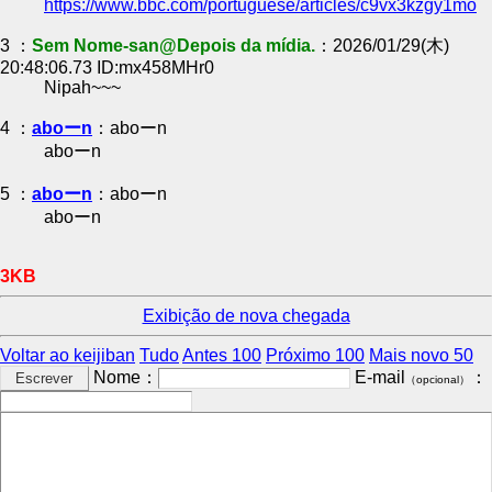
https://www.bbc.com/portuguese/articles/c9vx3kzgy1mo
3 ：
Sem Nome-san@Depois da mídia.
：2026/01/29(木)
20:48:06.73 ID:mx458MHr0
Nipah~~~
4 ：
aboーn
：aboーn
aboーn
5 ：
aboーn
：aboーn
aboーn
3KB
Exibição de nova chegada
Voltar ao keijiban
Tudo
Antes 100
Próximo 100
Mais novo 50
Nome：
E-mail
：
（opcional）