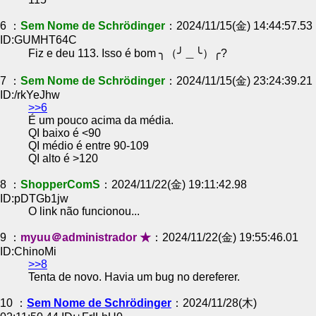
6 ：
Sem Nome de Schrödinger
：2024/11/15(金) 14:44:57.53
ID:GUMHT64C
Fiz e deu 113. Isso é bom ╮（╯＿╰）╭?
7 ：
Sem Nome de Schrödinger
：2024/11/15(金) 23:24:39.21
ID:/rkYeJhw
>>6
É um pouco acima da média.
QI baixo é <90
QI médio é entre 90-109
QI alto é >120
8 ：
ShopperComS
：2024/11/22(金) 19:11:42.98
ID:pDTGb1jw
O link não funcionou...
9 ：
myuu＠administrador ★
：2024/11/22(金) 19:55:46.01
ID:ChinoMi
>>8
Tenta de novo. Havia um bug no dereferer.
10 ：
Sem Nome de Schrödinger
：2024/11/28(木)