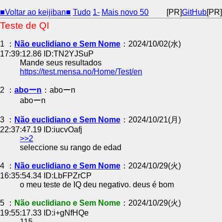
■Voltar ao keijiban■
Tudo
1-
Mais novo 50
[PR]
GitHub
[PR]
Teste de QI
1 ：
Não euclidiano e Sem Nome
：2024/10/02(水)
17:39:12.86 ID:TN2YJSuP
Mande seus resultados
https://test.mensa.no/Home/Test/en
2 ：
aboーn
：aboーn
aboーn
3 ：
Não euclidiano e Sem Nome
：2024/10/21(月)
22:37:47.19 ID:iucvOafj
>>2
seleccione su rango de edad
4 ：
Não euclidiano e Sem Nome
：2024/10/29(火)
16:35:54.34 ID:LbFPZrCP
o meu teste de IQ deu negativo. deus é bom
5 ：
Não euclidiano e Sem Nome
：2024/10/29(火)
19:55:17.33 ID:i+gNfHQe
115