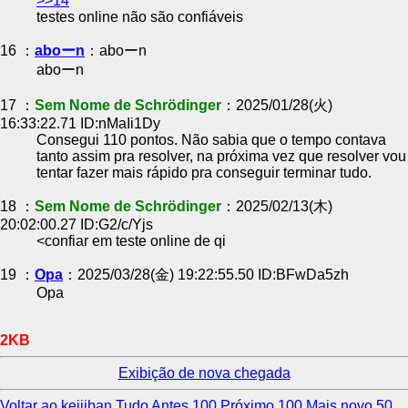
>>14
testes online não são confiáveis
16 ：
aboーn
：aboーn
aboーn
17 ：
Sem Nome de Schrödinger
：2025/01/28(火)
16:33:22.71 ID:nMaIi1Dy
Consegui 110 pontos. Não sabia que o tempo contava
tanto assim pra resolver, na próxima vez que resolver vou
tentar fazer mais rápido pra conseguir terminar tudo.
18 ：
Sem Nome de Schrödinger
：2025/02/13(木)
20:02:00.27 ID:G2/c/Yjs
<confiar em teste online de qi
19 ：
Opa
：2025/03/28(金) 19:22:55.50 ID:BFwDa5zh
Opa
2KB
Exibição de nova chegada
Voltar ao keijiban
Tudo
Antes 100
Próximo 100
Mais novo 50