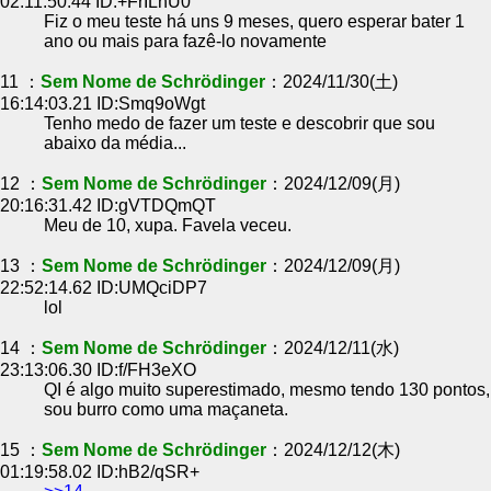
02:11:50.44 ID:+FrILhU0
Fiz o meu teste há uns 9 meses, quero esperar bater 1
ano ou mais para fazê-lo novamente
11 ：
Sem Nome de Schrödinger
：2024/11/30(土)
16:14:03.21 ID:Smq9oWgt
Tenho medo de fazer um teste e descobrir que sou
abaixo da média...
12 ：
Sem Nome de Schrödinger
：2024/12/09(月)
20:16:31.42 ID:gVTDQmQT
Meu de 10, xupa. Favela veceu.
13 ：
Sem Nome de Schrödinger
：2024/12/09(月)
22:52:14.62 ID:UMQciDP7
lol
14 ：
Sem Nome de Schrödinger
：2024/12/11(水)
23:13:06.30 ID:f/FH3eXO
QI é algo muito superestimado, mesmo tendo 130 pontos,
sou burro como uma maçaneta.
15 ：
Sem Nome de Schrödinger
：2024/12/12(木)
01:19:58.02 ID:hB2/qSR+