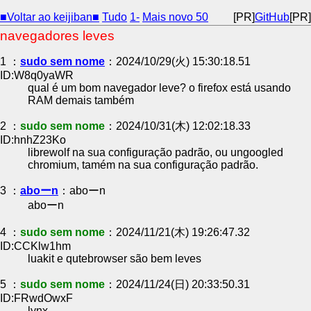
■Voltar ao keijiban■
Tudo
1-
Mais novo 50
[PR]
GitHub
[PR]
navegadores leves
1 ：
sudo sem nome
：2024/10/29(火) 15:30:18.51
ID:W8q0yaWR
qual é um bom navegador leve? o firefox está usando
RAM demais também
2 ：
sudo sem nome
：2024/10/31(木) 12:02:18.33
ID:hnhZ23Ko
librewolf na sua configuração padrão, ou ungoogled
chromium, tamém na sua configuração padrão.
3 ：
aboーn
：aboーn
aboーn
4 ：
sudo sem nome
：2024/11/21(木) 19:26:47.32
ID:CCKlw1hm
luakit e qutebrowser são bem leves
5 ：
sudo sem nome
：2024/11/24(日) 20:33:50.31
ID:FRwdOwxF
lynx