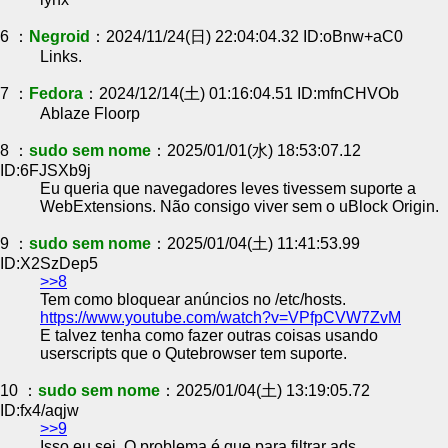
6 ：
Negroid
：2024/11/24(日) 22:04:04.32 ID:oBnw+aC0
Links.
7 ：
Fedora
：2024/12/14(土) 01:16:04.51 ID:mfnCHVOb
Ablaze Floorp
8 ：
sudo sem nome
：2025/01/01(水) 18:53:07.12
ID:6FJSXb9j
Eu queria que navegadores leves tivessem suporte a
WebExtensions. Não consigo viver sem o uBlock Origin.
9 ：
sudo sem nome
：2025/01/04(土) 11:41:53.99
ID:X2SzDep5
>>8
Tem como bloquear anúncios no /etc/hosts.
https://www.youtube.com/watch?v=VPfpCVW7ZvM
E talvez tenha como fazer outras coisas usando
userscripts que o Qutebrowser tem suporte.
10 ：
sudo sem nome
：2025/01/04(土) 13:19:05.72
ID:fx4/aqjw
>>9
Isso eu sei. O problema é que para filtrar ads