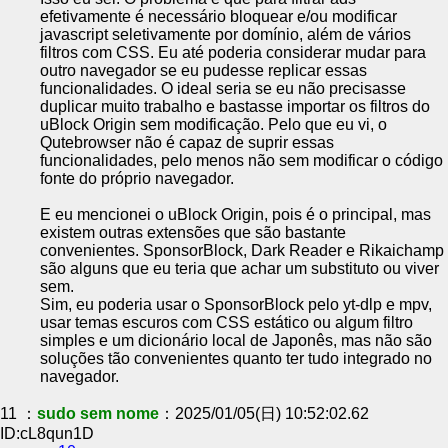
efetivamente é necessário bloquear e/ou modificar
javascript seletivamente por domínio, além de vários
filtros com CSS. Eu até poderia considerar mudar para
outro navegador se eu pudesse replicar essas
funcionalidades. O ideal seria se eu não precisasse
duplicar muito trabalho e bastasse importar os filtros do
uBlock Origin sem modificação. Pelo que eu vi, o
Qutebrowser não é capaz de suprir essas
funcionalidades, pelo menos não sem modificar o código
fonte do próprio navegador.
E eu mencionei o uBlock Origin, pois é o principal, mas
existem outras extensões que são bastante
convenientes. SponsorBlock, Dark Reader e Rikaichamp
são alguns que eu teria que achar um substituto ou viver
sem.
Sim, eu poderia usar o SponsorBlock pelo yt-dlp e mpv,
usar temas escuros com CSS estático ou algum filtro
simples e um dicionário local de Japonês, mas não são
soluções tão convenientes quanto ter tudo integrado no
navegador.
11 ：
sudo sem nome
：2025/01/05(日) 10:52:02.62
ID:cL8qun1D