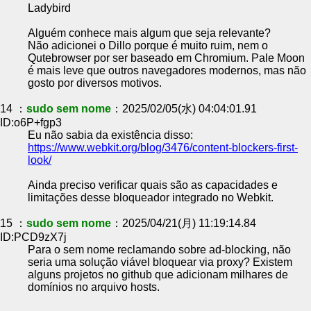
Ladybird
Alguém conhece mais algum que seja relevante?
Não adicionei o Dillo porque é muito ruim, nem o
Qutebrowser por ser baseado em Chromium. Pale Moon
é mais leve que outros navegadores modernos, mas não
gosto por diversos motivos.
14 ：
sudo sem nome
：2025/02/05(水) 04:04:01.91
ID:o6P+fgp3
Eu não sabia da existência disso:
https://www.webkit.org/blog/3476/content-blockers-first-
look/
Ainda preciso verificar quais são as capacidades e
limitações desse bloqueador integrado no Webkit.
15 ：
sudo sem nome
：2025/04/21(月) 11:19:14.84
ID:PCD9zX7j
Para o sem nome reclamando sobre ad-blocking, não
seria uma solução viável bloquear via proxy? Existem
alguns projetos no github que adicionam milhares de
domínios no arquivo hosts.