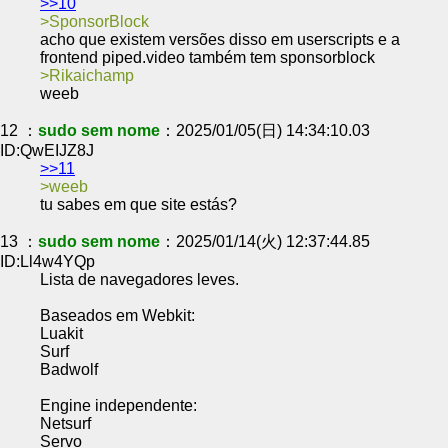
>>10
SponsorBlock
acho que existem versões disso em userscripts e a
frontend piped.video também tem sponsorblock
Rikaichamp
weeb
12 ：
sudo sem nome
：2025/01/05(日) 14:34:10.03
ID:QwEIJZ8J
>>11
weeb
tu sabes em que site estás?
13 ：
sudo sem nome
：2025/01/14(火) 12:37:44.85
ID:Ll4w4YQp
Lista de navegadores leves.
Baseados em Webkit:
Luakit
Surf
Badwolf
Engine independente:
Netsurf
Servo