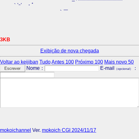
｀'ｰ' ・゜
｀￣
3KB
Exibição de nova chegada
Voltar ao keijiban
Tudo
Antes 100
Próximo 100
Mais novo 50
Nome：
E-mail
：
（opcional）
mokoichannel
Ver.
mokoich CGI 2024/11/17