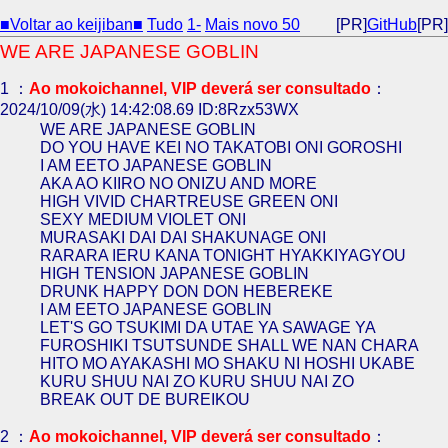
■Voltar ao keijiban■
Tudo
1-
Mais novo 50
[PR]
GitHub
[PR]
WE ARE JAPANESE GOBLIN
1 ：
Ao mokoichannel, VIP deverá ser consultado
：
2024/10/09(水) 14:42:08.69 ID:8Rzx53WX
WE ARE JAPANESE GOBLIN
DO YOU HAVE KEI NO TAKATOBI ONI GOROSHI
I AM EETO JAPANESE GOBLIN
AKA AO KIIRO NO ONIZU AND MORE
HIGH VIVID CHARTREUSE GREEN ONI
SEXY MEDIUM VIOLET ONI
MURASAKI DAI DAI SHAKUNAGE ONI
RARARA IERU KANA TONIGHT HYAKKIYAGYOU
HIGH TENSION JAPANESE GOBLIN
DRUNK HAPPY DON DON HEBEREKE
I AM EETO JAPANESE GOBLIN
LET'S GO TSUKIMI DA UTAE YA SAWAGE YA
FUROSHIKI TSUTSUNDE SHALL WE NAN CHARA
HITO MO AYAKASHI MO SHAKU NI HOSHI UKABE
KURU SHUU NAI ZO KURU SHUU NAI ZO
BREAK OUT DE BUREIKOU
2 ：
Ao mokoichannel, VIP deverá ser consultado
：