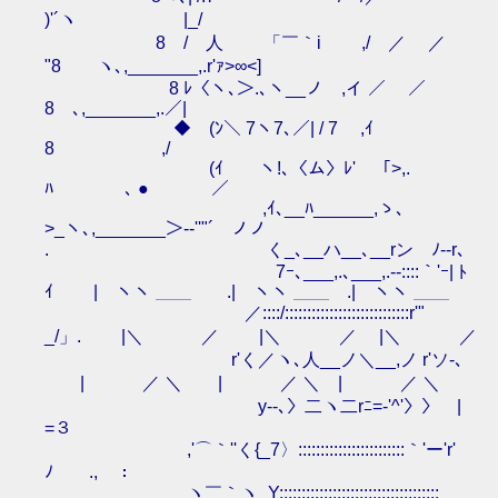
)'´ヽ |_/
8 / 人 「￣｀i ,/ ／ ／
"8 ヽ､,_______,.r'ｧ>∞<]
8 ﾚ〈ヽ､＞.､ヽ__ノ ,イ ／ ／
8 ､,_______,.／|￣
◆ (ﾝ＼ 7ヽ7､／| / 7 ,ｲ
8 ,/
(ｲ ヽ!､〈ム〉ﾚ' 「>,.
ﾊ ､ ● ／
,ｲ､__ﾊ______,ゝ､
>_ヽ､,_______＞-‐''"´ ノノ
. く_､__ハ__､__rン ﾉ--r､
7ｰ､___,.､___,.-‐::::｀'ｰ| ﾄ
ｲ | ヽヽ ＿＿ .| ヽヽ ＿＿ .| ヽヽ ＿＿
／::::/::::::::::::::::::::::::::::r'"
_/」. |＼ ／ |＼ ／ |＼ ／
r'く／ヽ､人__ノ＼__,ノ r'ソ-､
| ／ ＼ | ／ ＼ | ／ ＼
ゝy‐-､〉二ヽ二rﾆ=‐'^'〉〉 |
=３
,'⌒｀''く{_7〉::::::::::::::::::::::::｀'ー'r'
ﾉ ., ：
ヽ￣｀ヽ_Y::::::::::::::::::::::::::::::::::::