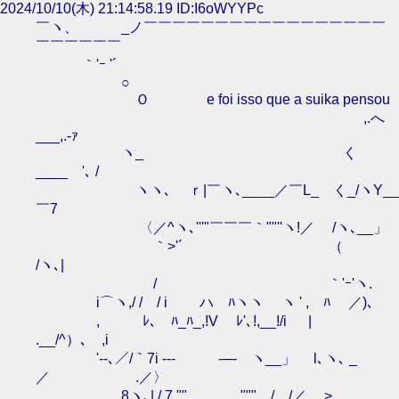
2024/10/10(木) 21:14:58.19 ID:I6oWYYPc
￣ヽ、 _ノ￣￣￣￣￣￣￣￣￣￣￣￣￣￣￣￣￣
￣￣￣￣￣￣
｀'ｰ '´
○
Ｏ e foi isso que a suika pensou
,.へ
___,.-ｧ
ヽ_ く
____ゝ'､ /
ヽヽ､ ｒ|￣ヽ､____／￣L_ く_/ヽY__
￣7
〈／^ヽ､'''"￣￣￣｀""''ヽ!／ /ヽ､__」
｀>'´ （
/ヽ､|
/ ｀'ｰ'ヽ.
i⌒ヽ,/ / / i ハ ﾊヽヽ ヽ ' , ﾊ ／)､
,ゝ ﾚ､ ﾊ_ﾊ_,!V ﾚ'､!,__!/i |
.__/^）､ ,i
'‐‐､／/｀7i -‐- -─- ヽ__」 l､ヽ､ _
／ .／〉
8ヽ､| /.7 "" """ / /／ >