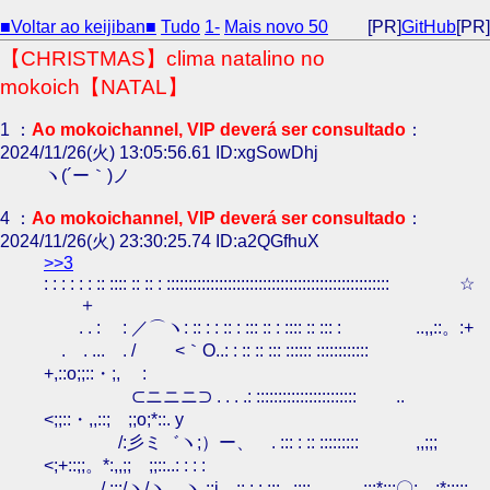
■Voltar ao keijiban■
Tudo
1-
Mais novo 50
[PR]
GitHub
[PR]
【CHRISTMAS】clima natalino no
mokoich【NATAL】
1 ：
Ao mokoichannel, VIP deverá ser consultado
：
2024/11/26(火) 13:05:56.61 ID:xgSowDhj
ヽ(´ー｀)ノ
4 ：
Ao mokoichannel, VIP deverá ser consultado
：
2024/11/26(火) 23:30:25.74 ID:a2QGfhuX
>>3
: : : : : : :: :::: :: :: : ::::::::::::::::::::::::::::::::::::::::::::::::::: ☆
＋
. . : : ／⌒ヽ: :: : : :: : ::: :: : :::: :: ::: : ..,,::。:+
. . ... . / <｀O..: : :: :: ::: :::::: ::::::::::::
+,::o;;::・;, :
⊂ニニニ⊃ . . . .: ::::::::::::::::::::::: ..
<;;::・,,::;ゞ;;o;*::. y
/:彡ミ゛ヽ;）ー、 . ::: : :: ::::::::: ,,;;;
<;+::;;。*:,,;;ゞ;;::..: : : :
/ :::/ヽ/ヽ、ヽ ::i . .:: :.: ::: . :::: ;;;*;;;〇;ゞ;*::;;: