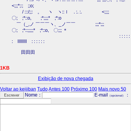
<;;;*;:;ゞ;;o;
/ :::/;;: 。 ヽ ヽ::ｌ . :. :. <;;;;
〇;ゞ;*::o,ゞ ;*;;;;*ゞ;*:o
￣（_,ノ ￣￣￣ヽ、_ノ￣￣ ;;;*;;;
〇;ゞ;*::;;;;;*ゞ;*::o, 〇;;; ＊
: : : : :
: llllllll : : : : : :
田田田
1KB
Exibição de nova chegada
Voltar ao keijiban
Tudo
Antes 100
Próximo 100
Mais novo 50
Nome：
E-mail
：
（opcional）