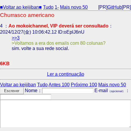
■Voltar ao keijiban■
Tudo
1-
Mais novo 50
[PR]
GitHub
[PR]
Churrasco americano
4 ：
Ao mokoichannel, VIP deverá ser consultado
：
2024/12/27(金) 10:06:42.12 ID:oEplJ6nU
>>3
Voltamos a era dos emails com 80 colunas?
sim. volte a sua rede social.
6KB
Ler a continuação
Voltar ao keijiban
Tudo
Antes 100
Próximo 100
Mais novo 50
Nome：
E-mail
：
（opcional）