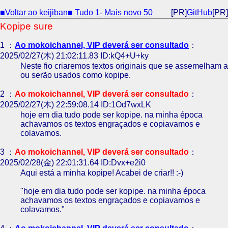
■Voltar ao keijiban■
Tudo
1-
Mais novo 50
[PR]
GitHub
[PR]
Kopipe sure
1 ：
Ao mokoichannel, VIP deverá ser consultado
：
2025/02/27(木) 21:02:11.83 ID:kQ4+U+ky
Neste fio criaremos textos originais que se assemelham a
ou serão usados como kopipe.
2 ：
Ao mokoichannel, VIP deverá ser consultado
：
2025/02/27(木) 22:59:08.14 ID:1Od7wxLK
hoje em dia tudo pode ser kopipe. na minha época
achavamos os textos engraçados e copiavamos e
colavamos.
3 ：
Ao mokoichannel, VIP deverá ser consultado
：
2025/02/28(金) 22:01:31.64 ID:Dvx+e2i0
Aqui está a minha kopipe! Acabei de criar!! :-)
"hoje em dia tudo pode ser kopipe. na minha época
achavamos os textos engraçados e copiavamos e
colavamos."