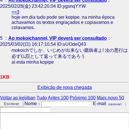
4 ：
Ao mokoichannel, VIP deverá ser consultado
：
2025/02/28(金) 23:42:20.04 ID:ygsnqYYW
>>3
hoje em dia tudo pode ser kopipe. na minha época
achavamos os textos engraçados e copiavamos e
colavamos.
5 ：
Ao mokoichannel, VIP deverá ser consultado
：
2025/03/02(日) 16:17:10.54 ID:uUOdeQ43
mokoichでしか、いじめが出来ない臆病者よ! 汝の悪行は
必ず仏罰として返って来るであろう
aí esta minha kopipe
1KB
Exibição de nova chegada
Voltar ao keijiban
Tudo
Antes 100
Próximo 100
Mais novo 50
Nome：
E-mail
：
（opcional）