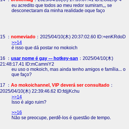
eu acredito que todos ao meu redor sumiram,,, se
desconectaram da minha realidade oque faço
15 ：
nomeviado
：2025/04/10(木) 20:37:02.60 ID:+enKRdoD
>>14
é isso que dá postar no mokoich
16 ：
usar nome é gay –- hotkey-san
：2025/04/10(木)
21:48:17.41 ID:mCamniY2
eu uso o mokoich, mas ainda tenho amigos e família... o
que faço?
17 ：
Ao mokoichannel, VIP deverá ser consultado
：
2025/04/10(木) 22:39:46.62 ID:fdjjKchu
>>14
Isso é algo ruim?
>>16
Não se preocupe, perdê-los é questão de tempo.