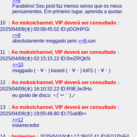
>>8
Parabéns! Seu post faz menos senso que os meus
pensamentos. Em primeiro lugar, aprenda a quotar.
10 ：
Ao mokoichannel, VIP deverá ser consultado
：
2025/04/09(水) 00:08:45.02 ID:yDO/HPGi
>>8
absolutamente moggado pelo
>>9-
san
11 ：
Ao mokoichannel, VIP deverá ser consultado
：
2025/04/09(水) 02:15:15.22 ID:0mZRQk5I
>>10
moggado (・∀・) based (・∀・) lol!!1 (・∀・)
12 ：
Ao mokoichannel, VIP deverá ser consultado
：
2025/04/09(水) 16:10:32.22 ID:R9EJw3Ho
eu gosto de disco ヽ(´ー｀)ノ
13 ：
Ao mokoichannel, VIP deverá ser consultado
：
2025/04/09(水) 19:05:48.80 ID:7SxkIBr+
>>12
estarrecedor
14 ：
brokenlag
：2025/04/10(木) 17:39:07.41 ID:EOJZhjF4