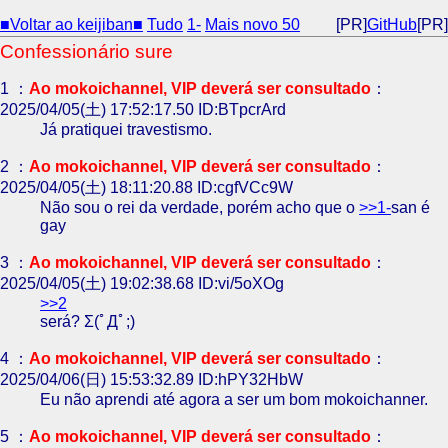
■Voltar ao keijiban■
Tudo
1-
Mais novo 50
[PR]
GitHub
[PR]
Confessionário sure
1 ：
Ao mokoichannel, VIP deverá ser consultado
：
2025/04/05(土) 17:52:17.50 ID:BTpcrArd
Já pratiquei travestismo.
2 ：
Ao mokoichannel, VIP deverá ser consultado
：
2025/04/05(土) 18:11:20.88 ID:cgfVCc9W
Não sou o rei da verdade, porém acho que o
>>1-
san é
gay
3 ：
Ao mokoichannel, VIP deverá ser consultado
：
2025/04/05(土) 19:02:38.68 ID:vi/5oXOg
>>2
será? Σ(ﾟДﾟ;)
4 ：
Ao mokoichannel, VIP deverá ser consultado
：
2025/04/06(日) 15:53:32.89 ID:hPY32HbW
Eu não aprendi até agora a ser um bom mokoichanner.
5 ：
Ao mokoichannel, VIP deverá ser consultado
：