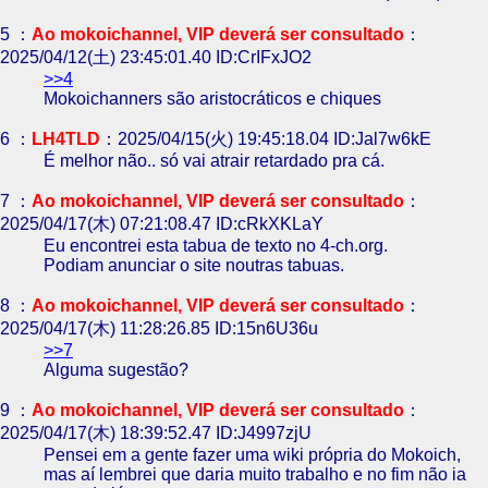
5 ：
Ao mokoichannel, VIP deverá ser consultado
：
2025/04/12(土) 23:45:01.40 ID:CrIFxJO2
>>4
Mokoichanners são aristocráticos e chiques
6 ：
LH4TLD
：2025/04/15(火) 19:45:18.04 ID:Jal7w6kE
É melhor não.. só vai atrair retardado pra cá.
7 ：
Ao mokoichannel, VIP deverá ser consultado
：
2025/04/17(木) 07:21:08.47 ID:cRkXKLaY
Eu encontrei esta tabua de texto no 4-ch.org.
Podiam anunciar o site noutras tabuas.
8 ：
Ao mokoichannel, VIP deverá ser consultado
：
2025/04/17(木) 11:28:26.85 ID:15n6U36u
>>7
Alguma sugestão?
9 ：
Ao mokoichannel, VIP deverá ser consultado
：
2025/04/17(木) 18:39:52.47 ID:J4997zjU
Pensei em a gente fazer uma wiki própria do Mokoich,
mas aí lembrei que daria muito trabalho e no fim não ia