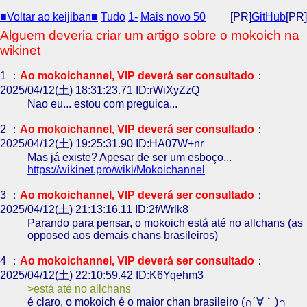
■Voltar ao keijiban■
Tudo
1-
Mais novo 50
[PR]
GitHub
[PR]
Alguem deveria criar um artigo sobre o mokoich na
wikinet
1 ：
Ao mokoichannel, VIP deverá ser consultado
：
2025/04/12(土) 18:31:23.71 ID:rWiXyZzQ
Nao eu... estou com preguica...
2 ：
Ao mokoichannel, VIP deverá ser consultado
：
2025/04/12(土) 19:25:31.90 ID:HA07W+nr
Mas já existe? Apesar de ser um esboço...
https://wikinet.pro/wiki/Mokoichannel
3 ：
Ao mokoichannel, VIP deverá ser consultado
：
2025/04/12(土) 21:13:16.11 ID:2f/Wrlk8
Parando para pensar, o mokoich está até no allchans (as
opposed aos demais chans brasileiros)
4 ：
Ao mokoichannel, VIP deverá ser consultado
：
2025/04/12(土) 22:10:59.42 ID:K6Yqehm3
está até no allchans
é claro, o mokoich é o maior chan brasileiro (∩´∀｀)∩