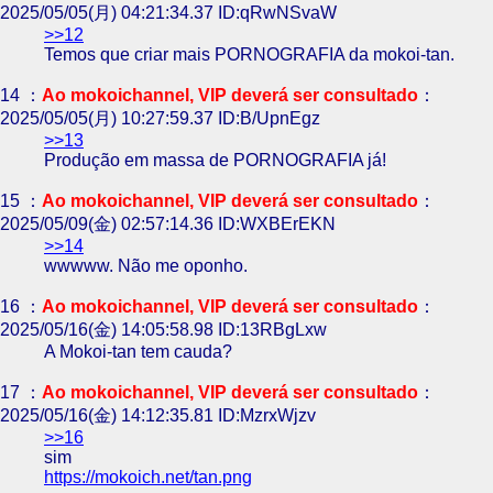
2025/05/05(月) 04:21:34.37 ID:qRwNSvaW
>>12
Temos que criar mais PORNOGRAFIA da mokoi-tan.
14 ：
Ao mokoichannel, VIP deverá ser consultado
：
2025/05/05(月) 10:27:59.37 ID:B/UpnEgz
>>13
Produção em massa de PORNOGRAFIA já!
15 ：
Ao mokoichannel, VIP deverá ser consultado
：
2025/05/09(金) 02:57:14.36 ID:WXBErEKN
>>14
wwwww. Não me oponho.
16 ：
Ao mokoichannel, VIP deverá ser consultado
：
2025/05/16(金) 14:05:58.98 ID:13RBgLxw
A Mokoi-tan tem cauda?
17 ：
Ao mokoichannel, VIP deverá ser consultado
：
2025/05/16(金) 14:12:35.81 ID:MzrxWjzv
>>16
sim
https://mokoich.net/tan.png