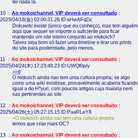
ter nada lá.
10 ：
Ao mokoichannel, VIP deverá ser consultado
：
2025/04/18(金) 02:00:31.26 ID:sHwAFqDc
Dokuwiki existe (único que eu conheço), mas tem alguém
aqui que sequer se importe o suficiente para ficar
mantendo um site inteiro conjunto ao mokoich?
Talvez seja bom só fazer uma timeline e tirar uns prints
do site para posteridade, pelo menos.
11 ：
Ao mokoichannel, VIP deverá ser consultado
：
2025/04/24(木) 17:23:48.23 ID:UWQf0p/y
>>9
O mokoich ainda nao tem uma cultura propria; se algo
como uma wiki existisse, provavelmente acaberia ficando
igual a do H*yuri, com poucos artigos cuja maioria nem
sao pertinentes ao site
12 ：
Ao mokoichannel, VIP deverá ser consultado
：
2025/04/26(土) 05:27:15.15 ID:PaaRLeY8
O mokoich ainda nao tem uma cultura propria
temos que criar mais OC?
13 ：
Ao mokoichannel, VIP deverá ser consultado
：