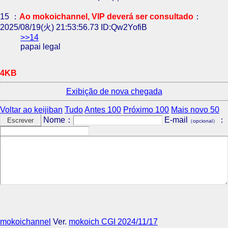
15 ：
Ao mokoichannel, VIP deverá ser consultado
：
2025/08/19(火) 21:53:56.73 ID:Qw2YofiB
>>14
papai legal
4KB
Exibição de nova chegada
Voltar ao keijiban
Tudo
Antes 100
Próximo 100
Mais novo 50
Nome：
E-mail
：
（opcional）
mokoichannel
Ver.
mokoich CGI 2024/11/17