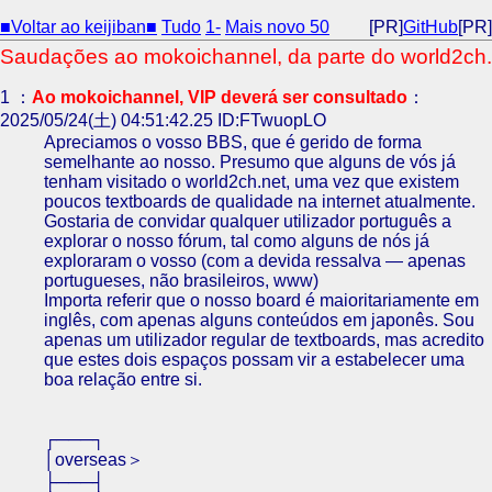
■Voltar ao keijiban■
Tudo
1-
Mais novo 50
[PR]
GitHub
[PR]
Saudações ao mokoichannel, da parte do world2ch.
1 ：
Ao mokoichannel, VIP deverá ser consultado
：
2025/05/24(土) 04:51:42.25 ID:FTwuopLO
Apreciamos o vosso BBS, que é gerido de forma
semelhante ao nosso. Presumo que alguns de vós já
tenham visitado o world2ch.net, uma vez que existem
poucos textboards de qualidade na internet atualmente.
Gostaria de convidar qualquer utilizador português a
explorar o nosso fórum, tal como alguns de nós já
exploraram o vosso (com a devida ressalva — apenas
portugueses, não brasileiros, www)
Importa referir que o nosso board é maioritariamente em
inglês, com apenas alguns conteúdos em japonês. Sou
apenas um utilizador regular de textboards, mas acredito
que estes dois espaços possam vir a estabelecer uma
boa relação entre si.
┌───┐
│overseas＞
├───┤