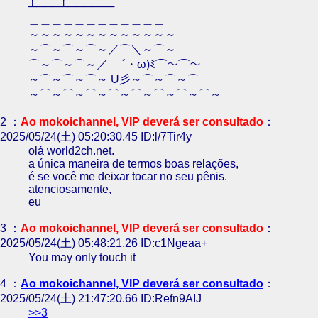
┴───┴──────
＿＿＿＿＿＿＿＿＿＿＿＿
～～～～～～～～～～～～～
～⌒～⌒～⌒～／⌒＼～⌒～
⌒～⌒～⌒～／ ´・ω)ﾐ⌒～⌒～
～⌒～⌒～⌒～ U彡～⌒～⌒～⌒
～⌒～⌒～⌒～⌒～⌒～⌒～⌒～⌒～
2 ：
Ao mokoichannel, VIP deverá ser consultado
：
2025/05/24(土) 05:20:30.45 ID:l/7Tir4y
olá world2ch.net.
a única maneira de termos boas relações,
é se você me deixar tocar no seu pênis.
atenciosamente,
eu
3 ：
Ao mokoichannel, VIP deverá ser consultado
：
2025/05/24(土) 05:48:21.26 ID:c1Ngeaa+
You may only touch it
4 ：
Ao mokoichannel, VIP deverá ser consultado
：
2025/05/24(土) 21:47:20.66 ID:Refn9AIJ
>>3