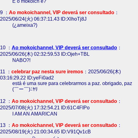
E o mokoich é?
9 ：
Ao mokoichannel, VIP deverá ser consultado
：
2025/06/24(火) 06:37:11.43 ID:XlhoTj8J
(¿ameixa?)
10 ：
Ao mokoichannel, VIP deverá ser consultado
：
2025/06/26(木) 02:32:59.53 ID:Ojeh+TBL
NABO?!
11 ：
celebrar paz nesta sure iremos
：2025/06/26(木)
03:16:29.22 ID:yeFi0ad2
está é uma sure para celebrarmos a paz. obrigado, paz
(￣ー￣)ﾆﾔﾘ
12 ：
Ao mokoichannel, VIP deverá ser consultado
：
2025/07/08(火) 17:32:54.21 ID:61C4FIPo
I AM AN AMARICAN
13 ：
Ao mokoichannel, VIP deverá ser consultado
：
2025/08/19(火) 21:00:34.65 ID:V91Qv1cB