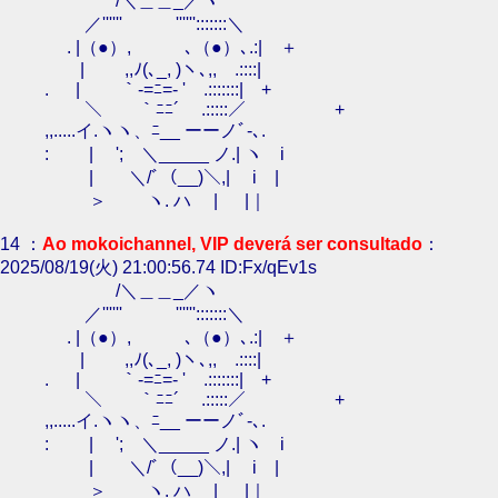
/＼＿＿_／ヽ
／'''''' '''''':::::::＼
. |（●）, ､（●）､.:| ＋
| ,,ﾉ(､_, )ヽ､,, .::::|
. | ｀-=ﾆ=- ' .:::::::| +
＼ ｀ﾆﾆ´ .:::::／ +
,,.....イ.ヽヽ、ﾆ__ ーーノﾞ-､.
: | '; ＼_____ ノ.| ヽ i
| ＼/ﾞ（__)＼,| i |
＞ ヽ. ハ | |｜
14 ：
Ao mokoichannel, VIP deverá ser consultado
：
2025/08/19(火) 21:00:56.74 ID:Fx/qEv1s
/＼＿＿_／ヽ
／'''''' '''''':::::::＼
. |（●）, ､（●）､.:| ＋
| ,,ﾉ(､_, )ヽ､,, .::::|
. | ｀-=ﾆ=- ' .:::::::| +
＼ ｀ﾆﾆ´ .:::::／ +
,,.....イ.ヽヽ、ﾆ__ ーーノﾞ-､.
: | '; ＼_____ ノ.| ヽ i
| ＼/ﾞ（__)＼,| i |
＞ ヽ. ハ | |｜