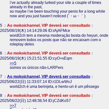
i've actually already lurked your site a couple of times
already in the past,
so maybe i've been touching your penis for a long while
now and you just haven't noticed (´・ω・｀)
5 ：
Ao mokoichannel, VIP deverá ser consultado
：
2025/06/19(木) 14:14:29.06 ID:iAjAFMce
wordl2ch tem a mesma moderação bosta do heyuri, onde
removem todos os posts que não se encaixam com o
roleplay deles
6 ：
Ao mokoichannel, VIP deverá ser consultado
：
2025/06/19(木) 15:21:51.55 ID:cyO+xEqm
>>5
somos os únicos não-LARPers
7 ：
Ao mokoichannel, VIP deverá ser consultado
：
2025/06/22(日) 11:33:07.14 ID:r1DLwWvJ
world2ch é uma berinjela, e henlo-uri é um pêssego
8 ：
Ao mokoichannel, VIP deverá ser consultado
：
2025/06/22(日) 12:48:36.54 ID:jCZdKo57
>>7