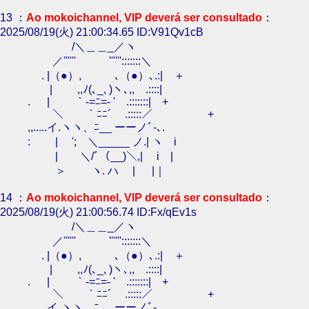
13 ：
Ao mokoichannel, VIP deverá ser consultado
：
2025/08/19(火) 21:00:34.65 ID:V91Qv1cB
/＼＿＿_／ヽ
／'''''' '''''':::::::＼
. |（●）, ､（●）､.:| ＋
| ,,ﾉ(､_, )ヽ､,, .::::|
. | ｀-=ﾆ=- ' .:::::::| +
＼ ｀ﾆﾆ´ .:::::／ +
,,.....イ.ヽヽ、ﾆ__ ーーノﾞ-､.
: | '; ＼_____ ノ.| ヽ i
| ＼/ﾞ（__)＼,| i |
＞ ヽ. ハ | |｜
14 ：
Ao mokoichannel, VIP deverá ser consultado
：
2025/08/19(火) 21:00:56.74 ID:Fx/qEv1s
/＼＿＿_／ヽ
／'''''' '''''':::::::＼
. |（●）, ､（●）､.:| ＋
| ,,ﾉ(､_, )ヽ､,, .::::|
. | ｀-=ﾆ=- ' .:::::::| +
＼ ｀ﾆﾆ´ .:::::／ +
,,.....イ.ヽヽ、ﾆ__ ーーノﾞ-､.