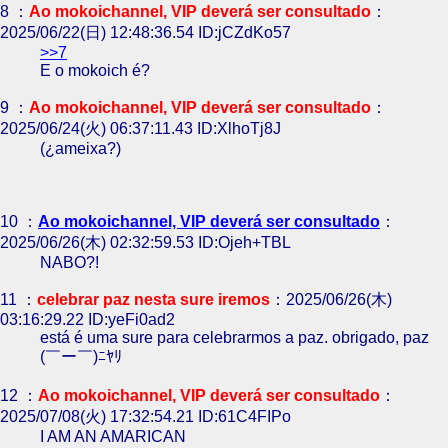
8 ：
Ao mokoichannel, VIP deverá ser consultado
：
2025/06/22(日) 12:48:36.54 ID:jCZdKo57
>>7
E o mokoich é?
9 ：
Ao mokoichannel, VIP deverá ser consultado
：
2025/06/24(火) 06:37:11.43 ID:XlhoTj8J
(¿ameixa?)
10 ：
Ao mokoichannel, VIP deverá ser consultado
：
2025/06/26(木) 02:32:59.53 ID:Ojeh+TBL
NABO?!
11 ：
celebrar paz nesta sure iremos
：2025/06/26(木)
03:16:29.22 ID:yeFi0ad2
está é uma sure para celebrarmos a paz. obrigado, paz
(￣ー￣)ﾆﾔﾘ
12 ：
Ao mokoichannel, VIP deverá ser consultado
：
2025/07/08(火) 17:32:54.21 ID:61C4FIPo
I AM AN AMARICAN