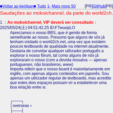
■Voltar ao keijiban■
Tudo
1-
Mais novo 50
[PR]
GitHub
[PR]
Saudações ao mokoichannel, da parte do world2ch.
1 ：
Ao mokoichannel, VIP deverá ser consultado
：
2025/05/24(土) 04:51:42.25 ID:FTwuopLO
Apreciamos o vosso BBS, que é gerido de forma
semelhante ao nosso. Presumo que alguns de vós já
tenham visitado o world2ch.net, uma vez que existem
poucos textboards de qualidade na internet atualmente.
Gostaria de convidar qualquer utilizador português a
explorar o nosso fórum, tal como alguns de nós já
exploraram o vosso (com a devida ressalva — apenas
portugueses, não brasileiros, www)
Importa referir que o nosso board é maioritariamente em
inglês, com apenas alguns conteúdos em japonês. Sou
apenas um utilizador regular de textboards, mas acredito
que estes dois espaços possam vir a estabelecer uma
boa relação entre si.
┌───┐
│overseas＞
├───┤