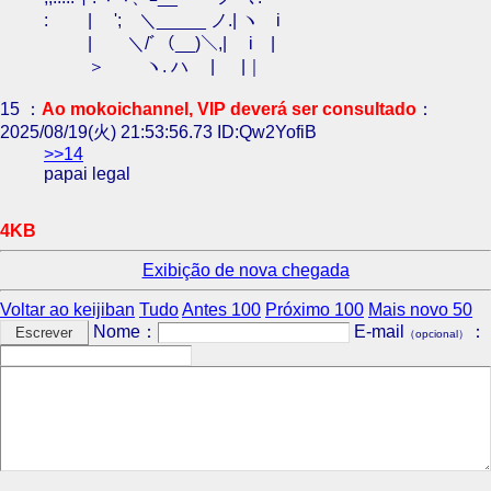
: | '; ＼_____ ノ.| ヽ i
| ＼/ﾞ（__)＼,| i |
＞ ヽ. ハ | |｜
15 ：
Ao mokoichannel, VIP deverá ser consultado
：
2025/08/19(火) 21:53:56.73 ID:Qw2YofiB
>>14
papai legal
4KB
Exibição de nova chegada
Voltar ao keijiban
Tudo
Antes 100
Próximo 100
Mais novo 50
Nome：
E-mail
：
（opcional）