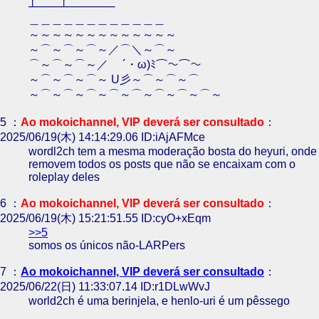
┴───┴──────
＿＿＿＿＿＿＿＿＿＿＿＿
～～～～～～～～～～～～～
～⌒～⌒～⌒～／⌒＼～⌒～
⌒～⌒～⌒～／ ´・ω)ﾐ⌒～⌒～
～⌒～⌒～⌒～ U彡～⌒～⌒～⌒
～⌒～⌒～⌒～⌒～⌒～⌒～⌒～⌒～
5 ：
Ao mokoichannel, VIP deverá ser consultado
：
2025/06/19(木) 14:14:29.06 ID:iAjAFMce
wordl2ch tem a mesma moderação bosta do heyuri, onde
removem todos os posts que não se encaixam com o
roleplay deles
6 ：
Ao mokoichannel, VIP deverá ser consultado
：
2025/06/19(木) 15:21:51.55 ID:cyO+xEqm
>>5
somos os únicos não-LARPers
7 ：
Ao mokoichannel, VIP deverá ser consultado
：
2025/06/22(日) 11:33:07.14 ID:r1DLwWvJ
world2ch é uma berinjela, e henlo-uri é um pêssego