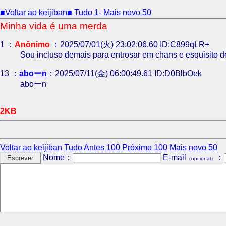
■Voltar ao keijiban■
Tudo
1-
Mais novo 50
Minha vida é uma merda
1 ：
Anônimo
：2025/07/01(火) 23:02:06.60 ID:C899qLR+
Sou incluso demais para entrosar em chans e esquisito d
13 ：
aboーn
：2025/07/11(金) 06:00:49.61 ID:D0BlbOek
aboーn
2KB
Voltar ao keijiban
Tudo
Antes 100
Próximo 100
Mais novo 50
Nome：
E-mail
：
（opcional）