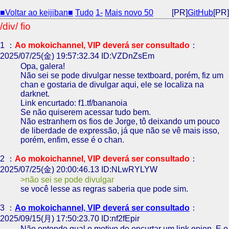
■Voltar ao keijiban■
Tudo
1-
Mais novo 50
[PR]
GitHub
[PR]
/div/ fio
1 ：
Ao mokoichannel, VIP deverá ser consultado
：
2025/07/25(金) 19:57:32.34 ID:VZDnZsEm
Opa, galera!
Não sei se pode divulgar nesse textboard, porém, fiz um
chan e gostaria de divulgar aqui, ele se localiza na
darknet.
Link encurtado: f1.tf/bananoia
Se não quiserem acessar tudo bem.
Não estranhem os fios de Jorge, tô deixando um pouco
de liberdade de expressão, já que não se vê mais isso,
porém, enfim, esse é o chan.
2 ：
Ao mokoichannel, VIP deverá ser consultado
：
2025/07/25(金) 20:00:46.13 ID:NLwRYLYW
não sei se pode divulgar
se você lesse as regras saberia que pode sim.
3 ：
Ao mokoichannel, VIP deverá ser consultado
：
2025/09/15(月) 17:50:23.70 ID:nf2fEpir
Não entendo qual o motivo de encurtar um link onion. E o