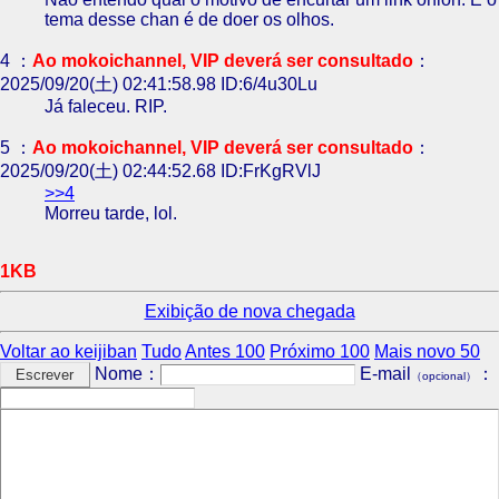
tema desse chan é de doer os olhos.
4 ：
Ao mokoichannel, VIP deverá ser consultado
：
2025/09/20(土) 02:41:58.98 ID:6/4u30Lu
Já faleceu. RIP.
5 ：
Ao mokoichannel, VIP deverá ser consultado
：
2025/09/20(土) 02:44:52.68 ID:FrKgRVlJ
>>4
Morreu tarde, lol.
1KB
Exibição de nova chegada
Voltar ao keijiban
Tudo
Antes 100
Próximo 100
Mais novo 50
Nome：
E-mail
：
（opcional）