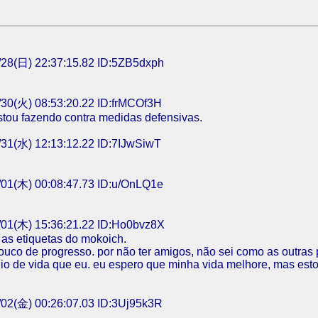
28(日) 22:37:15.82 ID:5ZB5dxph
30(火) 08:53:20.22 ID:frMCOf3H
stou fazendo contra medidas defensivas.
31(水) 12:13:12.22 ID:7IJwSiwT
01(木) 00:08:47.73 ID:u/OnLQ1e
01(木) 15:36:21.22 ID:Ho0bvz8X
 as etiquetas do mokoich.
ouco de progresso. por não ter amigos, não sei como as outra
 de vida que eu. eu espero que minha vida melhore, mas esto
02(金) 00:26:07.03 ID:3Uj95k3R