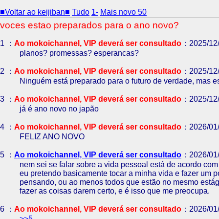
■Voltar ao keijiban■
Tudo
1-
Mais novo 50
voces estao preparados para o ano novo?
1 ：
Ao mokoichannel, VIP deverá ser consultado
：2025/12/
planos? promessas? esperancas?
2 ：
Ao mokoichannel, VIP deverá ser consultado
：2025/12/
Ninguém está preparado para o futuro de verdade, mas e
3 ：
Ao mokoichannel, VIP deverá ser consultado
：2025/12/
já é ano novo no japão
4 ：
Ao mokoichannel, VIP deverá ser consultado
：2026/01/
FELIZ ANO NOVO
5 ：
Ao mokoichannel, VIP deverá ser consultado
：2026/01/
nem sei se falar sobre a vida pessoal está de acordo com
eu pretendo basicamente tocar a minha vida e fazer um p
pensando, ou ao menos todos que estão no mesmo estágio
fazer as coisas darem certo, e é isso que me preocupa.
6 ：
Ao mokoichannel, VIP deverá ser consultado
：2026/01/
>>5