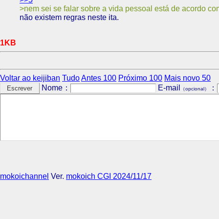
nem sei se falar sobre a vida pessoal está de acordo co
não existem regras neste ita.
1KB
Voltar ao keijiban
Tudo
Antes 100
Próximo 100
Mais novo 50
Nome：
E-mail
：
（opcional）
mokoichannel
Ver.
mokoich CGI 2024/11/17