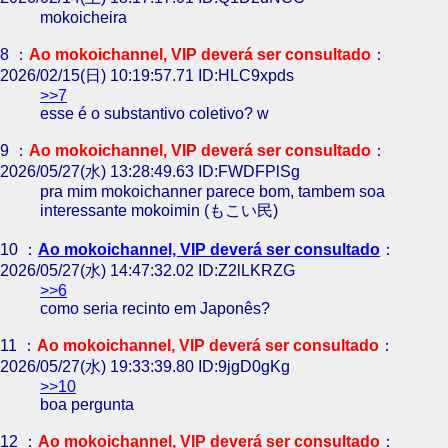
mokoicheira
8 ：
Ao mokoichannel, VIP deverá ser consultado
：
2026/02/15(日) 10:19:57.71 ID:HLC9xpds
>>7
esse é o substantivo coletivo? w
9 ：
Ao mokoichannel, VIP deverá ser consultado
：
2026/05/27(水) 13:28:49.63 ID:FWDFPlSg
pra mim mokoichanner parece bom, tambem soa
interessante mokoimin (もこい民)
10 ：
Ao mokoichannel, VIP deverá ser consultado
：
2026/05/27(水) 14:47:32.02 ID:Z2lLKRZG
>>6
como seria recinto em Japonês?
11 ：
Ao mokoichannel, VIP deverá ser consultado
：
2026/05/27(水) 19:33:39.80 ID:9jgD0gKg
>>10
boa pergunta
12 ：
Ao mokoichannel, VIP deverá ser consultado
：