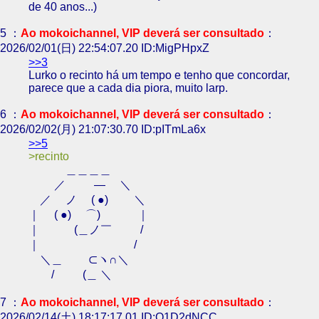
de 40 anos...)
5 ：
Ao mokoichannel, VIP deverá ser consultado
：
2026/02/01(日) 22:54:07.20 ID:MigPHpxZ
>>3
Lurko o recinto há um tempo e tenho que concordar,
parece que a cada dia piora, muito larp.
6 ：
Ao mokoichannel, VIP deverá ser consultado
：
2026/02/02(月) 21:07:30.70 ID:pITmLa6x
>>5
recinto
＿＿＿＿
／ ― ＼
／ ノ ( ●) ＼
｜ ( ●) ⌒) ｜
｜ (＿ノ￣ /
｜ /
＼＿ ⊂ヽ∩＼
/ (＿ ＼
7 ：
Ao mokoichannel, VIP deverá ser consultado
：
2026/02/14(土) 18:17:17.01 ID:Q1D2dNCC