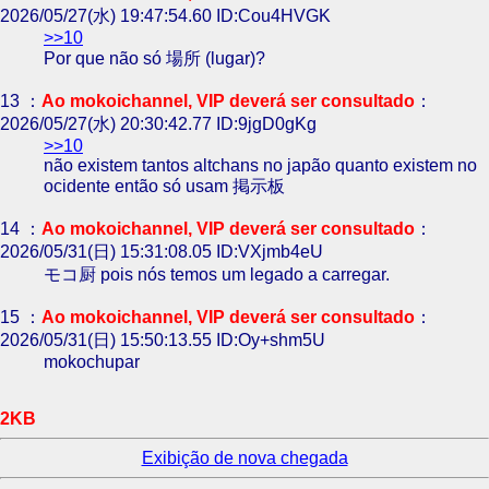
2026/05/27(水) 19:47:54.60 ID:Cou4HVGK
>>10
Por que não só 場所 (lugar)?
13 ：
Ao mokoichannel, VIP deverá ser consultado
：
2026/05/27(水) 20:30:42.77 ID:9jgD0gKg
>>10
não existem tantos altchans no japão quanto existem no
ocidente então só usam 掲示板
14 ：
Ao mokoichannel, VIP deverá ser consultado
：
2026/05/31(日) 15:31:08.05 ID:VXjmb4eU
モコ厨 pois nós temos um legado a carregar.
15 ：
Ao mokoichannel, VIP deverá ser consultado
：
2026/05/31(日) 15:50:13.55 ID:Oy+shm5U
mokochupar
2KB
Exibição de nova chegada