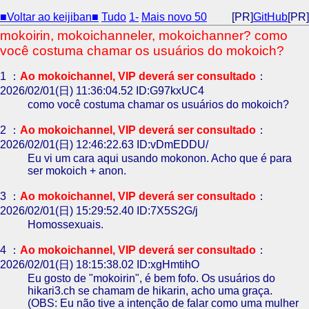
■Voltar ao keijiban■
Tudo
1-
Mais novo 50
[PR]
GitHub
[PR]
mokoirin, mokoichanneler, mokoichanner? como
você costuma chamar os usuários do mokoich?
1 ：
Ao mokoichannel, VIP deverá ser consultado
：
2026/02/01(日) 11:36:04.52 ID:G97kxUC4
como você costuma chamar os usuários do mokoich?
2 ：
Ao mokoichannel, VIP deverá ser consultado
：
2026/02/01(日) 12:46:22.63 ID:vDmEDDU/
Eu vi um cara aqui usando mokonon. Acho que é para
ser mokoich + anon.
3 ：
Ao mokoichannel, VIP deverá ser consultado
：
2026/02/01(日) 15:29:52.40 ID:7X5S2G/j
Homossexuais.
4 ：
Ao mokoichannel, VIP deverá ser consultado
：
2026/02/01(日) 18:15:38.02 ID:xgHmtihO
Eu gosto de "mokoirin", é bem fofo. Os usuários do
hikari3.ch se chamam de hikarin, acho uma graça.
(OBS: Eu não tive a intenção de falar como uma mulher