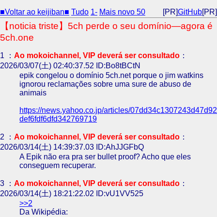
■Voltar ao keijiban■
Tudo
1-
Mais novo 50
[PR]
GitHub
[PR]
【noticia triste】5ch perde o seu domínio—agora é
5ch.one
1 ：
Ao mokoichannel, VIP deverá ser consultado
：
2026/03/07(土) 02:40:37.52 ID:Bo8tBCtN
epik congelou o domínio 5ch.net porque o jim watkins
ignorou reclamações sobre uma sure de abuso de
animais
https://news.yahoo.co.jp/articles/07dd34c1307243d47d92
def6fdf6dfd342769719
2 ：
Ao mokoichannel, VIP deverá ser consultado
：
2026/03/14(土) 14:39:37.03 ID:AhJJGFbQ
A Epik não era pra ser bullet proof? Acho que eles
conseguem recuperar.
3 ：
Ao mokoichannel, VIP deverá ser consultado
：
2026/03/14(土) 18:21:22.02 ID:vU1VV525
>>2
Da Wikipédia: