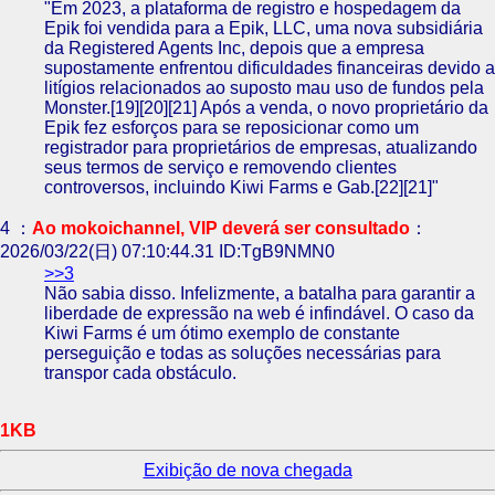
"Em 2023, a plataforma de registro e hospedagem da
Epik foi vendida para a Epik, LLC, uma nova subsidiária
da Registered Agents Inc, depois que a empresa
supostamente enfrentou dificuldades financeiras devido a
litígios relacionados ao suposto mau uso de fundos pela
Monster.[19][20][21] Após a venda, o novo proprietário da
Epik fez esforços para se reposicionar como um
registrador para proprietários de empresas, atualizando
seus termos de serviço e removendo clientes
controversos, incluindo Kiwi Farms e Gab.[22][21]"
4 ：
Ao mokoichannel, VIP deverá ser consultado
：
2026/03/22(日) 07:10:44.31 ID:TgB9NMN0
>>3
Não sabia disso. Infelizmente, a batalha para garantir a
liberdade de expressão na web é infindável. O caso da
Kiwi Farms é um ótimo exemplo de constante
perseguição e todas as soluções necessárias para
transpor cada obstáculo.
1KB
Exibição de nova chegada