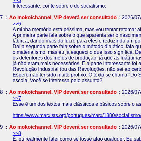
>>5
Interessante, conte sobre o de socialismo.
7 ：
Ao mokoichannel, VIP deverá ser consultado
：2026/07/
>>6
A minha memória está péssima, mas vou tentar retomar al
A primeira parte fala sobre o que aparenta ser o nascimen
fábrica, dando mais do lucro para eles e reduzindo um po
Daí a segunda parte fala sobre o método dialético, fala 
o materialismo, mas eu já esqueci o que isso significa. 
os detentores dos meios de produção, já que as máquin
já não eram mais necessários. E a parte interessante fo
Revolução Industrial (ou das Revoluções, não sei ao certo
Espero não ter sido muito prolixo. O texto se chama "Do S
escola. Você se interessa pelo assunto?
8 ：
Ao mokoichannel, VIP deverá ser consultado
：2026/07/
>>7
Esse é um dos textos mais clássicos e básicos sobre o as
https://www.marxists.org/portugues/marx/1880/socialismo
9 ：
Ao mokoichannel, VIP deverá ser consultado
：2026/07/
>>8
É, eu realmente falei como se fosse algo qualquer. Eu sab