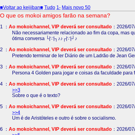
■Voltar ao keijiban■
Tudo
1-
Mais novo 50
O que os mokoi amigos farão na semana?
1 ：
Ao mokoichannel, VIP deverá ser consultado
：2026/07
Não necessariamente relacionado ao fim da copa, mas q
ótima conversa └⁠|⁠∵⁠|⁠┐⁠♪♪⁠┌⁠|⁠∵⁠|⁠┘⁠♪
2 ：
Ao mokoichannel, VIP deverá ser consultado
：2026/07/
Pretendo terminar de ler Diário de um Ladrão de Jean Ge
3 ：
Ao mokoichannel, VIP deverá ser consultado
：2026/07/
Persona 4 Golden para jogar e coisas da faculdade para fa
4 ：
Ao mokoichannel, VIP deverá ser consultado
：2026/07/
>>3
Sobre o que é o texto?
5 ：
Ao mokoichannel, VIP deverá ser consultado
：2026/07/
>>4
Um é de Aristóteles e outro é sobre o socialismo.
6 ：
Ao mokoichannel, VIP deverá ser consultado
：2026/07/