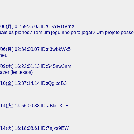
/06(月) 01:59:35.03 ID:CSYRDVmX
uais os planos? Tem um joguinho para jogar? Um projeto pesso
06(月) 02:34:00.07 ID:n3wbkWx5
net.
09(木) 16:22:01.13 ID:S45nw3nm
zer (ler textos).
10(金) 15:37:14.14 ID:tQgIxdB3
14(火) 14:56:09.88 ID:aBfxLXLH
14(火) 16:18:08.61 ID:7njzs9EW