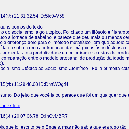
14(火) 21:31:32.54 ID:5lc9vV58
guns pontos do texto.
to do socialismo, algo utópico. Foi citado um filósofo e filantr
uco a jornada de trabalho, e parece que deu mais ou menos cer
que a diferença dele para o "método metafísico" era que aquele
Daí falou sobre como a introdução das máquinas às indústrias c
as aumentaram a produtividade e diminuíram os custos de pro
i a comparação entre o modelo artesanal de produção da idade
).
ocialismo Utópico ao Socialismo Científico". Foi a primeira co
15(水) 11:29:48.68 ID:DmtWOgtN
sunto. Do jeito que você falou parece que foi um qualquer que
/index.htm
16(木) 20:07:06.78 ID:InCvMBR7
ia que foi escrito pelo Engels, mas não sabia que era algo tão 