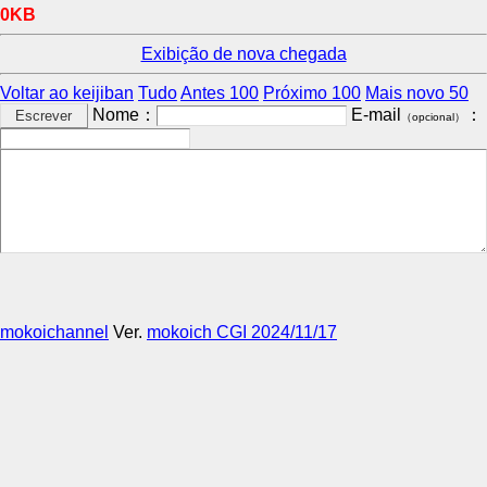
0KB
Exibição de nova chegada
Voltar ao keijiban
Tudo
Antes 100
Próximo 100
Mais novo 50
Nome：
E-mail
：
（opcional）
mokoichannel
Ver.
mokoich CGI 2024/11/17