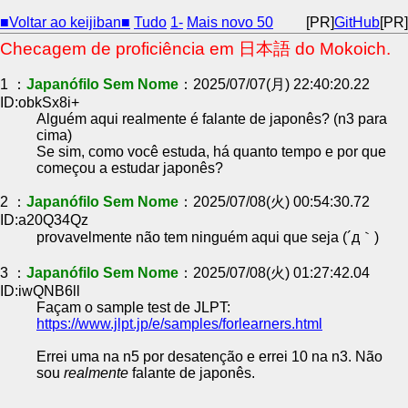
■Voltar ao keijiban■
Tudo
1-
Mais novo 50
[PR]
GitHub
[PR]
Checagem de proficiência em 日本語 do Mokoich.
1 ：
Japanófilo Sem Nome
：2025/07/07(月) 22:40:20.22
ID:obkSx8i+
Alguém aqui realmente é falante de japonês? (n3 para
cima)
Se sim, como você estuda, há quanto tempo e por que
começou a estudar japonês?
2 ：
Japanófilo Sem Nome
：2025/07/08(火) 00:54:30.72
ID:a20Q34Qz
provavelmente não tem ninguém aqui que seja (´д｀)
3 ：
Japanófilo Sem Nome
：2025/07/08(火) 01:27:42.04
ID:iwQNB6ll
Façam o sample test de JLPT:
https://www.jlpt.jp/e/samples/forlearners.html
Errei uma na n5 por desatenção e errei 10 na n3. Não
sou
realmente
falante de japonês.