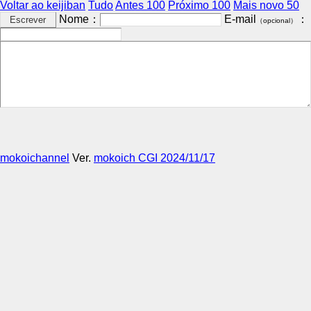
Voltar ao keijiban
Tudo
Antes 100
Próximo 100
Mais novo 50
Nome：
E-mail
：
（opcional）
mokoichannel
Ver.
mokoich CGI 2024/11/17