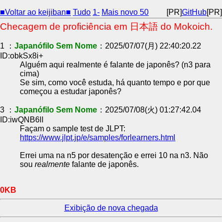
■Voltar ao keijiban■
Tudo
1-
Mais novo 50
[PR]
GitHub
[PR]
Checagem de proficiência em 日本語 do Mokoich.
1 ：
Japanófilo Sem Nome
：2025/07/07(月) 22:40:20.22
ID:obkSx8i+
Alguém aqui realmente é falante de japonês? (n3 para
cima)
Se sim, como você estuda, há quanto tempo e por que
começou a estudar japonês?
3 ：
Japanófilo Sem Nome
：2025/07/08(火) 01:27:42.04
ID:iwQNB6ll
Façam o sample test de JLPT:
https://www.jlpt.jp/e/samples/forlearners.html
Errei uma na n5 por desatenção e errei 10 na n3. Não
sou
realmente
falante de japonês.
0KB
Exibição de nova chegada