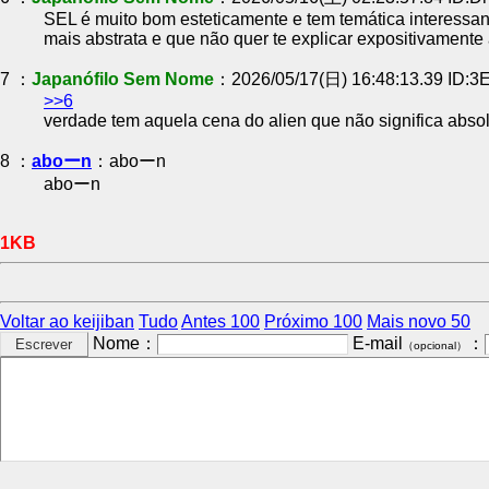
SEL é muito bom esteticamente e tem temática interessant
mais abstrata e que não quer te explicar expositivamente 
7 ：
Japanófilo Sem Nome
：2026/05/17(日) 16:48:13.39 ID:
>>6
verdade tem aquela cena do alien que não significa abs
8 ：
aboーn
：aboーn
aboーn
1KB
Voltar ao keijiban
Tudo
Antes 100
Próximo 100
Mais novo 50
Nome：
E-mail
：
（opcional）