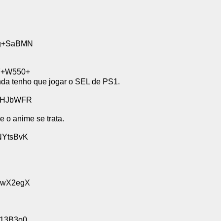
Kg+SaBMN
pF+W550+
inda tenho que jogar o SEL de PS1.
z9HJbWFR
e o anime se trata.
ZNYtsBvK
newX2egX
r13B3o0