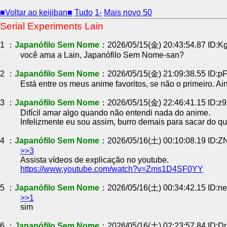
■Voltar ao keijiban■
Tudo
1-
Mais novo 50
Serial Experiments Lain
1 ：
Japanófilo Sem Nome
：2026/05/15(金) 20:43:54.87 ID:
você ama a Lain, Japanófilo Sem Nome-san?
2 ：
Japanófilo Sem Nome
：2026/05/15(金) 21:09:38.55 ID:
Está entre os meus anime favoritos, se não o primeiro. A
3 ：
Japanófilo Sem Nome
：2026/05/15(金) 22:46:41.15 ID:
Difícil amar algo quando não entendi nada do anime.
Infelizmente eu sou assim, burro demais para sacar do qu
4 ：
Japanófilo Sem Nome
：2026/05/16(土) 00:10:08.19 ID:
>>3
Assista vídeos de explicação no youtube.
https://www.youtube.com/watch?v=Zms1D4SF0YY
5 ：
Japanófilo Sem Nome
：2026/05/16(土) 00:34:42.15 ID:
>>1
sim
6 ：
Japanófilo Sem Nome
：2026/05/16(土) 02:23:57.84 ID:D