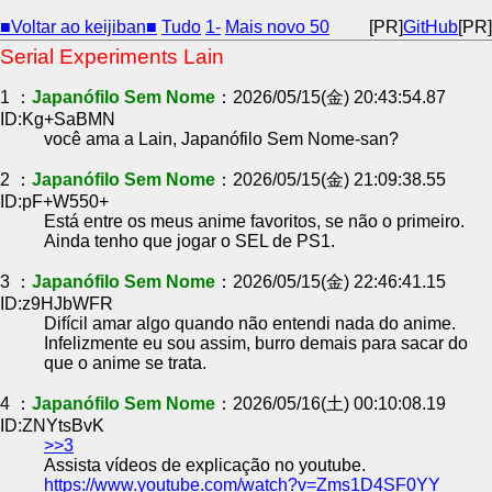
■Voltar ao keijiban■
Tudo
1-
Mais novo 50
[PR]
GitHub
[PR]
Serial Experiments Lain
1 ：
Japanófilo Sem Nome
：2026/05/15(金) 20:43:54.87
ID:Kg+SaBMN
você ama a Lain, Japanófilo Sem Nome-san?
2 ：
Japanófilo Sem Nome
：2026/05/15(金) 21:09:38.55
ID:pF+W550+
Está entre os meus anime favoritos, se não o primeiro.
Ainda tenho que jogar o SEL de PS1.
3 ：
Japanófilo Sem Nome
：2026/05/15(金) 22:46:41.15
ID:z9HJbWFR
Difícil amar algo quando não entendi nada do anime.
Infelizmente eu sou assim, burro demais para sacar do
que o anime se trata.
4 ：
Japanófilo Sem Nome
：2026/05/16(土) 00:10:08.19
ID:ZNYtsBvK
>>3
Assista vídeos de explicação no youtube.
https://www.youtube.com/watch?v=Zms1D4SF0YY