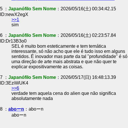
5 ：
Japanófilo Sem Nome
：2026/05/16(土) 00:34:42.15
ID:newX2egX
>>1
sim
6 ：
Japanófilo Sem Nome
：2026/05/16(土) 02:23:57.84
ID:Dr13B3o0
SEL é muito bom esteticamente e tem temática
interessante, só não acho que ele é tudo isso em alguns
sentidos. É inovador mas parte da tal "profundidade" é só
uma direção de arte mais abstrata e que não quer te
explicar expositivamente as coisas.
7 ：
Japanófilo Sem Nome
：2026/05/17(日) 16:48:13.39
ID:3EziWUK4
>>6
verdade tem aquela cena do alien que não significa
absolutamente nada
8 ：
aboーn
：aboーn
aboーn