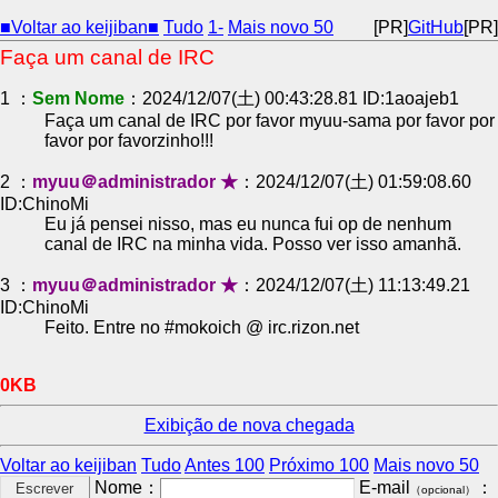
■Voltar ao keijiban■
Tudo
1-
Mais novo 50
[PR]
GitHub
[PR]
Faça um canal de IRC
1 ：
Sem Nome
：2024/12/07(土) 00:43:28.81 ID:1aoajeb1
Faça um canal de IRC por favor myuu-sama por favor por
favor por favorzinho!!!
2 ：
myuu＠administrador ★
：2024/12/07(土) 01:59:08.60
ID:ChinoMi
Eu já pensei nisso, mas eu nunca fui op de nenhum
canal de IRC na minha vida. Posso ver isso amanhã.
3 ：
myuu＠administrador ★
：2024/12/07(土) 11:13:49.21
ID:ChinoMi
Feito. Entre no #mokoich @ irc.rizon.net
0KB
Exibição de nova chegada
Voltar ao keijiban
Tudo
Antes 100
Próximo 100
Mais novo 50
Nome：
E-mail
：
（opcional）