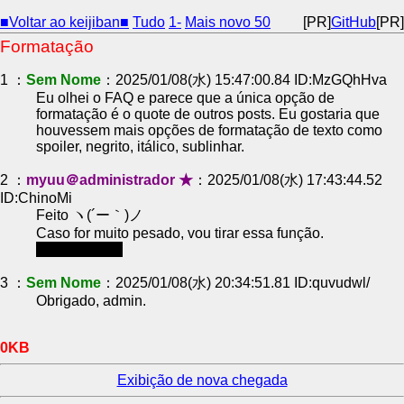
■Voltar ao keijiban■
Tudo
1-
Mais novo 50
[PR]
GitHub
[PR]
Formatação
1 ：
Sem Nome
：2025/01/08(水) 15:47:00.84 ID:MzGQhHva
Eu olhei o FAQ e parece que a única opção de
formatação é o quote de outros posts. Eu gostaria que
houvessem mais opções de formatação de texto como
spoiler, negrito, itálico, sublinhar.
2 ：
myuu＠administrador ★
：2025/01/08(水) 17:43:44.52
ID:ChinoMi
Feito ヽ(´ー｀)ノ
Caso for muito pesado, vou tirar essa função.
Veja no FAQ.
3 ：
Sem Nome
：2025/01/08(水) 20:34:51.81 ID:quvudwl/
Obrigado, admin.
0KB
Exibição de nova chegada