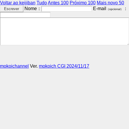
Voltar ao keijiban
Tudo
Antes 100
Próximo 100
Mais novo 50
Nome：
E-mail
：
（opcional）
mokoichannel
Ver.
mokoich CGI 2024/11/17