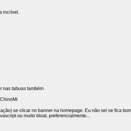
 incrível.
cer nas tabuas também
:ChinoMi
ção) se clicar no banner na homepage. Eu não sei se fica bom
script ou muito bloat, preferencialmente...