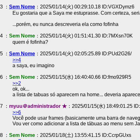
3 ：
Sem Nome
：2025/01/14(火) 00:29:10.18 ID:VGXDymz6
Eu gostaria que a Saya me estuprasse. Com certeza, seria
...porém, eu nunca descreveria ela como fofinha
4 ：
Sem Nome
：2025/01/14(火) 01:51:41.30 ID:7MXsn70K
quem é fofinha?
5 ：
Sem Nome
：2025/01/14(火) 02:05:25.89 ID:PUd2G26/
>>4
a saya, eu imagino
6 ：
Sem Nome
：2025/01/15(水) 16:40:40.66 ID:fmo929R5
>>2
ok, ok...
a lista de tabuas só aparecem na home... deveria apare
7 ：
myuu＠administrador ★
：2025/01/15(水) 18:49:01.25 ID
>>6
Você pode usar frames (basicamente uma barra de navega
Vou ver como adicionar a lista de tábuas ao menu sem Java
8 ：
Sem Nome
：2025/01/18(土) 13:55:41.15 ID:CcrpGUxs