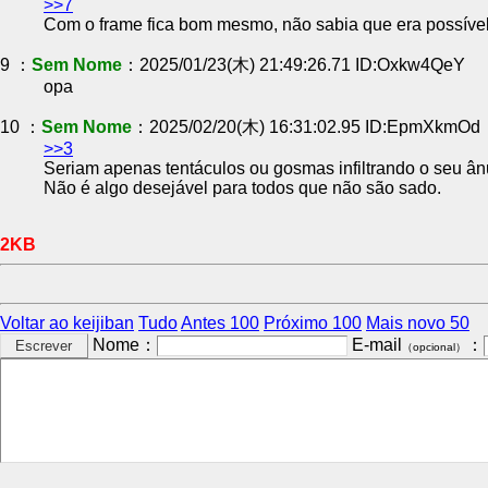
>>7
Com o frame fica bom mesmo, não sabia que era possível, 
9 ：
Sem Nome
：2025/01/23(木) 21:49:26.71 ID:Oxkw4QeY
opa
10 ：
Sem Nome
：2025/02/20(木) 16:31:02.95 ID:EpmXkmOd
>>3
Seriam apenas tentáculos ou gosmas infiltrando o seu ân
Não é algo desejável para todos que não são sado.
2KB
Voltar ao keijiban
Tudo
Antes 100
Próximo 100
Mais novo 50
Nome：
E-mail
：
（opcional）