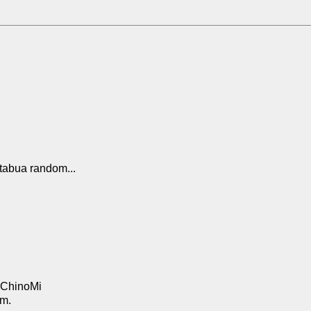
bua random...⠀⠀⠀
:ChinoMi
om.