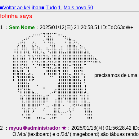
■Voltar ao keijiban■
Tudo
1-
Mais novo 50
fofinha says
1 ：
Sem Nome
：2025/01/12(日) 21:20:58.51 ID:EdO63dW+
⠀⠀⠀⠀⢀⡠⠤⠔⢲⢶⡖⠒⠤⢄⡀⠀⠀⠀⠀⠀⠀⠀⠀⠀
⠀⠀⣠⡚⠁⢀⠀⠀⢄⢻⣿⠀⠀⠀⡙⣷⢤⡀⠀⠀⠀⠀⠀⠀
⠀⡜⢱⣇⠀⣧⢣⡀⠀⡀⢻⡇⠀⡄⢰⣿⣷⡌⣢⡀⠀⠀⠀⠀
⠸⡇⡎⡿⣆⠹⣷⡹⣄⠙⣽⣿⢸⣧⣼⣿⣿⣿⣶⣼⣆⠀⠀⠀
⣷⡇⣷⡇⢹⢳⡽⣿⡽⣷⡜⣿⣾⢸⣿⣿⣿⣿⣿⣿⣿⣷⣄⠀
⣿⡇⡿⣿⠀⠣⠹⣾⣿⣮⠿⣞⣿⢸⣿⣛⢿⣿⡟⠯⠉⠙⠛⠓
⣿⣇⣷⠙⡇⠀⠁⠀⠉⣽⣷⣾⢿⢸⣿⠀⢸⣿⢿⠀⠀⠀⠀⠀
⡟⢿⣿⣷⣾⣆⠀⠀⠘⠘⠿⠛⢸⣼⣿⢖⣼⣿⠘⡆⠀⠀precisamos de uma ta
⠃⢸⣿⣿⡘⠋⠀⠀⠀⠀⠀⠀⣸⣿⣿⣿⣿⣿⡆⠇⠀⠀⠀⠀
⠀⢸⡿⣿⣇⠀⠈⠀⠤⠀⠀⢀⣿⣿⣿⣿⣿⣿⣧⢸⠀⠀⠀⠀
⠀⠈⡇⣿⣿⣷⣤⣀⠀⣀⠔⠋⣿⣿⣿⣿⣿⡟⣿⡞⡄⠀⠀⠀
⠀⠀⢿⢸⣿⣿⣿⣿⣿⡇⠀⢠⣿⡏⢿⣿⣿⡇⢸⣇⠇⠀⠀⠀
⠀⠀⢸⡏⣿⣿⣿⠟⠋⣀⠠⣾⣿⠡⠀⢉⢟⠷⢼⣿⣿⠀⠀⠀
⠀⠀⠈⣷⡏⡱⠁⠀⠊⠀⠀⣿⣏⣀⡠⢣⠃⠀⠀⢹⣿⡄⠀⠀
⠀⠀⠘⢼⣿⠀⢠⣤⣀⠉⣹⡿⠀⠁⠀⡸⠀⠀⠀⠈⣿⡇⠀⠀
2 ：
myuu＠administrador ★
：2025/01/13(月) 01:56:28.42 ID
O /vip/ (textboard) e o /2d/ (imageboard) são tábuas rand