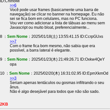
ID:ChinoMi
>>6
Você pode usar frames (basicamente uma barra de
navegação) se clicar no banner na homepage. Eu não
sei se fica bom em celulares, mas no PC funciona.
Vou ver como adicionar a lista de tábuas ao menu sem
Javascript ou muito bloat, preferencialmente...
8 ：
Sem Nome
：2025/01/18(土) 13:55:41.15 ID:CcrpGUxs
>>7
Com o frame fica bom mesmo, não sabia que era
possível, a barra lateral é elegante.
9 ：
Sem Nome
：2025/01/23(木) 21:49:26.71 ID:Oxkw4QeY
opa
10 ：
Sem Nome
：2025/02/20(木) 16:31:02.95 ID:EpmXkmOd
>>3
Seriam apenas tentáculos ou gosmas infiltrando o seu
ânus.
Não é algo desejável para todos que não são sado.
2KB