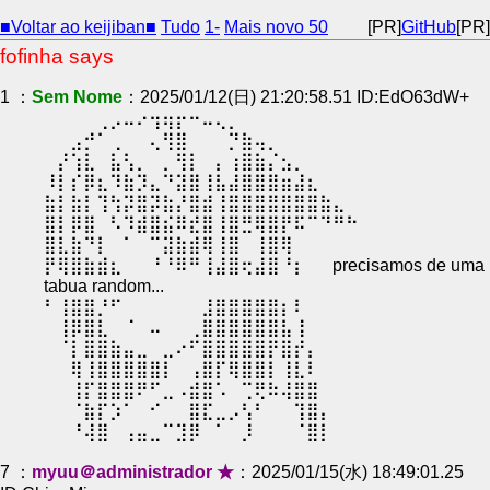
■Voltar ao keijiban■
Tudo
1-
Mais novo 50
[PR]
GitHub
[PR]
fofinha says
1 ：
Sem Nome
：2025/01/12(日) 21:20:58.51 ID:EdO63dW+
⠀⠀⠀⠀⢀⡠⠤⠔⢲⢶⡖⠒⠤⢄⡀⠀⠀⠀⠀⠀⠀⠀⠀⠀
⠀⠀⣠⡚⠁⢀⠀⠀⢄⢻⣿⠀⠀⠀⡙⣷⢤⡀⠀⠀⠀⠀⠀⠀
⠀⡜⢱⣇⠀⣧⢣⡀⠀⡀⢻⡇⠀⡄⢰⣿⣷⡌⣢⡀⠀⠀⠀⠀
⠸⡇⡎⡿⣆⠹⣷⡹⣄⠙⣽⣿⢸⣧⣼⣿⣿⣿⣶⣼⣆⠀⠀⠀
⣷⡇⣷⡇⢹⢳⡽⣿⡽⣷⡜⣿⣾⢸⣿⣿⣿⣿⣿⣿⣿⣷⣄⠀
⣿⡇⡿⣿⠀⠣⠹⣾⣿⣮⠿⣞⣿⢸⣿⣛⢿⣿⡟⠯⠉⠙⠛⠓
⣿⣇⣷⠙⡇⠀⠁⠀⠉⣽⣷⣾⢿⢸⣿⠀⢸⣿⢿⠀⠀⠀⠀⠀
⡟⢿⣿⣷⣾⣆⠀⠀⠘⠘⠿⠛⢸⣼⣿⢖⣼⣿⠘⡆⠀⠀precisamos de uma
tabua random...⠀⠀⠀
⠃⢸⣿⣿⡘⠋⠀⠀⠀⠀⠀⠀⣸⣿⣿⣿⣿⣿⡆⠇⠀⠀⠀⠀
⠀⢸⡿⣿⣇⠀⠈⠀⠤⠀⠀⢀⣿⣿⣿⣿⣿⣿⣧⢸⠀⠀⠀⠀
⠀⠈⡇⣿⣿⣷⣤⣀⠀⣀⠔⠋⣿⣿⣿⣿⣿⡟⣿⡞⡄⠀⠀⠀
⠀⠀⢿⢸⣿⣿⣿⣿⣿⡇⠀⢠⣿⡏⢿⣿⣿⡇⢸⣇⠇⠀⠀⠀
⠀⠀⢸⡏⣿⣿⣿⠟⠋⣀⠠⣾⣿⠡⠀⢉⢟⠷⢼⣿⣿⠀⠀⠀
⠀⠀⠈⣷⡏⡱⠁⠀⠊⠀⠀⣿⣏⣀⡠⢣⠃⠀⠀⢹⣿⡄⠀⠀
⠀⠀⠘⢼⣿⠀⢠⣤⣀⠉⣹⡿⠀⠁⠀⡸⠀⠀⠀⠈⣿⡇⠀⠀
7 ：
myuu＠administrador ★
：2025/01/15(水) 18:49:01.25