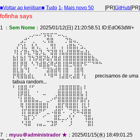
■Voltar ao keijiban■
Tudo
1-
Mais novo 50
[PR]
GitHub
[PR]
fofinha says
1 ：
Sem Nome
：2025/01/12(日) 21:20:58.51 ID:EdO63dW+
⠀⠀⠀⠀⢀⡠⠤⠔⢲⢶⡖⠒⠤⢄⡀⠀⠀⠀⠀⠀⠀⠀⠀⠀
⠀⠀⣠⡚⠁⢀⠀⠀⢄⢻⣿⠀⠀⠀⡙⣷⢤⡀⠀⠀⠀⠀⠀⠀
⠀⡜⢱⣇⠀⣧⢣⡀⠀⡀⢻⡇⠀⡄⢰⣿⣷⡌⣢⡀⠀⠀⠀⠀
⠸⡇⡎⡿⣆⠹⣷⡹⣄⠙⣽⣿⢸⣧⣼⣿⣿⣿⣶⣼⣆⠀⠀⠀
⣷⡇⣷⡇⢹⢳⡽⣿⡽⣷⡜⣿⣾⢸⣿⣿⣿⣿⣿⣿⣿⣷⣄⠀
⣿⡇⡿⣿⠀⠣⠹⣾⣿⣮⠿⣞⣿⢸⣿⣛⢿⣿⡟⠯⠉⠙⠛⠓
⣿⣇⣷⠙⡇⠀⠁⠀⠉⣽⣷⣾⢿⢸⣿⠀⢸⣿⢿⠀⠀⠀⠀⠀
⡟⢿⣿⣷⣾⣆⠀⠀⠘⠘⠿⠛⢸⣼⣿⢖⣼⣿⠘⡆⠀⠀precisamos de uma
tabua random...⠀⠀⠀
⠃⢸⣿⣿⡘⠋⠀⠀⠀⠀⠀⠀⣸⣿⣿⣿⣿⣿⡆⠇⠀⠀⠀⠀
⠀⢸⡿⣿⣇⠀⠈⠀⠤⠀⠀⢀⣿⣿⣿⣿⣿⣿⣧⢸⠀⠀⠀⠀
⠀⠈⡇⣿⣿⣷⣤⣀⠀⣀⠔⠋⣿⣿⣿⣿⣿⡟⣿⡞⡄⠀⠀⠀
⠀⠀⢿⢸⣿⣿⣿⣿⣿⡇⠀⢠⣿⡏⢿⣿⣿⡇⢸⣇⠇⠀⠀⠀
⠀⠀⢸⡏⣿⣿⣿⠟⠋⣀⠠⣾⣿⠡⠀⢉⢟⠷⢼⣿⣿⠀⠀⠀
⠀⠀⠈⣷⡏⡱⠁⠀⠊⠀⠀⣿⣏⣀⡠⢣⠃⠀⠀⢹⣿⡄⠀⠀
⠀⠀⠘⢼⣿⠀⢠⣤⣀⠉⣹⡿⠀⠁⠀⡸⠀⠀⠀⠈⣿⡇⠀⠀
7 ：
myuu＠administrador ★
：2025/01/15(水) 18:49:01.25