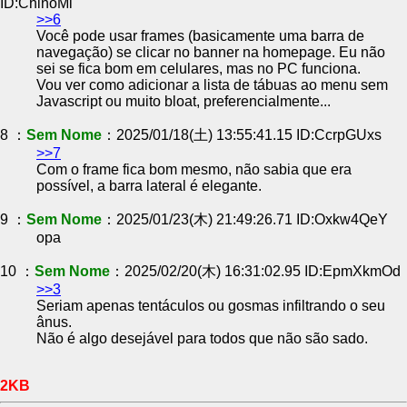
ID:ChinoMi
>>6
Você pode usar frames (basicamente uma barra de
navegação) se clicar no banner na homepage. Eu não
sei se fica bom em celulares, mas no PC funciona.
Vou ver como adicionar a lista de tábuas ao menu sem
Javascript ou muito bloat, preferencialmente...
8 ：
Sem Nome
：2025/01/18(土) 13:55:41.15 ID:CcrpGUxs
>>7
Com o frame fica bom mesmo, não sabia que era
possível, a barra lateral é elegante.
9 ：
Sem Nome
：2025/01/23(木) 21:49:26.71 ID:Oxkw4QeY
opa
10 ：
Sem Nome
：2025/02/20(木) 16:31:02.95 ID:EpmXkmOd
>>3
Seriam apenas tentáculos ou gosmas infiltrando o seu
ânus.
Não é algo desejável para todos que não são sado.
2KB