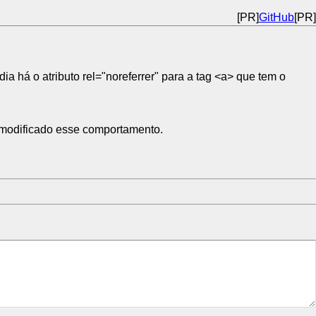
[PR]
GitHub
[PR]
a há o atributo rel="noreferrer" para a tag <a> que tem o
á modificado esse comportamento.