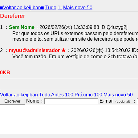
■Voltar ao keijiban■
Tudo
1-
Mais novo 50
Dereferer
1 ：
Sem Nome
：2026/02/26(木) 13:33:09.83 ID:Q4uzyg2j
Por que todos os URLs externos passam pelo dereferer.me?
mesmo efeito, sem utilizar um site de terceiros que pode 
2 ：
myuu＠administrador ★
：2026/02/26(木) 13:54:20.02 ID
Você tem razão. Era um vestígio de como o 2ch tratava (a
0KB
Voltar ao keijiban
Tudo
Antes 100
Próximo 100
Mais novo 50
Nome：
E-mail
：
（opcional）