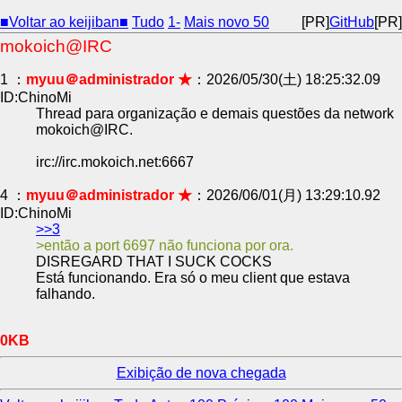
■Voltar ao keijiban■
Tudo
1-
Mais novo 50
[PR]
GitHub
[PR]
mokoich@IRC
1 ：
myuu＠administrador ★
：2026/05/30(土) 18:25:32.09
ID:ChinoMi
Thread para organização e demais questões da network
mokoich@IRC.
irc://irc.mokoich.net:6667
4 ：
myuu＠administrador ★
：2026/06/01(月) 13:29:10.92
ID:ChinoMi
>>3
então a port 6697 não funciona por ora.
DISREGARD THAT I SUCK COCKS
Está funcionando. Era só o meu client que estava
falhando.
0KB
Exibição de nova chegada