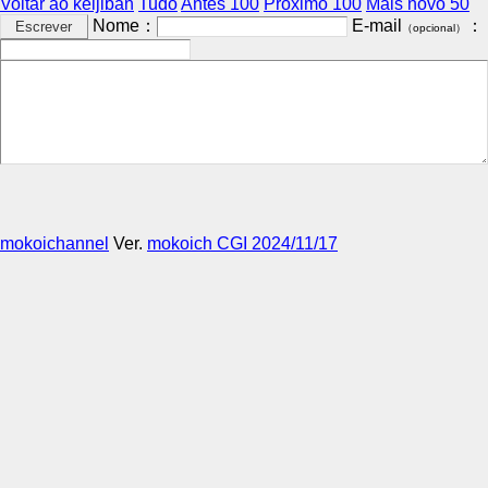
Voltar ao keijiban
Tudo
Antes 100
Próximo 100
Mais novo 50
Nome：
E-mail
：
（opcional）
mokoichannel
Ver.
mokoich CGI 2024/11/17