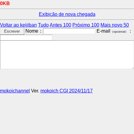
0KB
Exibição de nova chegada
Voltar ao keijiban
Tudo
Antes 100
Próximo 100
Mais novo 50
Nome：
E-mail
：
（opcional）
mokoichannel
Ver.
mokoich CGI 2024/11/17