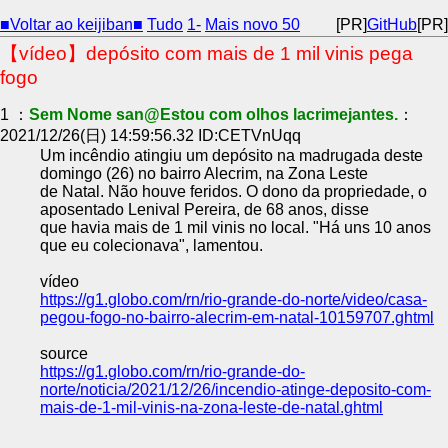
■Voltar ao keijiban■
Tudo
1-
Mais novo 50
[PR]
GitHub
[PR]
【vídeo】depósito com mais de 1 mil vinis pega
fogo
1 ：
Sem Nome san@Estou com olhos lacrimejantes.
：
2021/12/26(日) 14:59:56.32 ID:CETVnUqq
Um incêndio atingiu um depósito na madrugada deste
domingo (26) no bairro Alecrim, na Zona Leste
de Natal. Não houve feridos. O dono da propriedade, o
aposentado Lenival Pereira, de 68 anos, disse
que havia mais de 1 mil vinis no local. "Há uns 10 anos
que eu colecionava", lamentou.
vídeo
https://g1.globo.com/rn/rio-grande-do-norte/video/casa-
pegou-fogo-no-bairro-alecrim-em-natal-10159707.ghtml
source
https://g1.globo.com/rn/rio-grande-do-
norte/noticia/2021/12/26/incendio-atinge-deposito-com-
mais-de-1-mil-vinis-na-zona-leste-de-natal.ghtml