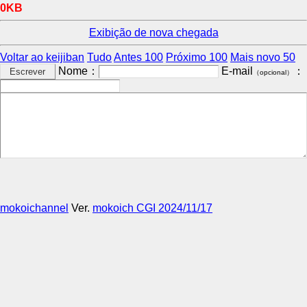
0KB
Exibição de nova chegada
Voltar ao keijiban
Tudo
Antes 100
Próximo 100
Mais novo 50
Nome：
E-mail
：
（opcional）
mokoichannel
Ver.
mokoich CGI 2024/11/17