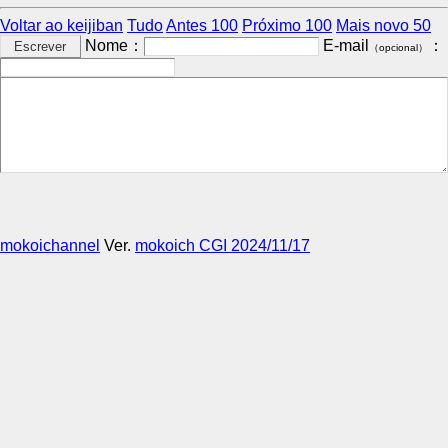
Voltar ao keijiban
Tudo
Antes 100
Próximo 100
Mais novo 50
Nome：
E-mail
：
（opcional）
mokoichannel
Ver.
mokoich CGI 2024/11/17