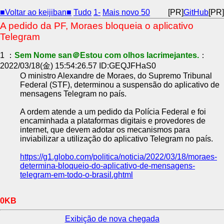
■Voltar ao keijiban■
Tudo
1-
Mais novo 50
[PR]
GitHub
[PR]
A pedido da PF, Moraes bloqueia o aplicativo
Telegram
1 ：
Sem Nome san＠Estou com olhos lacrimejantes.
：
2022/03/18(金) 15:54:26.57 ID:GEQJFHaS0
O ministro Alexandre de Moraes, do Supremo Tribunal
Federal (STF), determinou a suspensão do aplicativo de
mensagens Telegram no país.
A ordem atende a um pedido da Polícia Federal e foi
encaminhada a plataformas digitais e provedores de
internet, que devem adotar os mecanismos para
inviabilizar a utilização do aplicativo Telegram no país.
https://g1.globo.com/politica/noticia/2022/03/18/moraes-
determina-bloqueio-do-aplicativo-de-mensagens-
telegram-em-todo-o-brasil.ghtml
0KB
Exibição de nova chegada