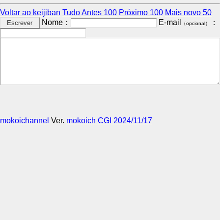
Voltar ao keijiban
Tudo
Antes 100
Próximo 100
Mais novo 50
Nome：
E-mail
：
（opcional）
mokoichannel
Ver.
mokoich CGI 2024/11/17