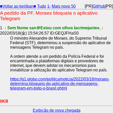
■Voltar ao keijiban■
Tudo
1-
Mais novo 50
[PR]
GitHub
[PR]
A pedido da PF, Moraes bloqueia o aplicativo
Telegram
1 ：
Sem Nome san＠Estou com olhos lacrimejantes.
：
2022/03/18(金) 15:54:26.57 ID:GEQJFHaS0
O ministro Alexandre de Moraes, do Supremo Tribunal
Federal (STF), determinou a suspensão do aplicativo de
mensagens Telegram no país.
A ordem atende a um pedido da Polícia Federal e foi
encaminhada a plataformas digitais e provedores de
internet, que devem adotar os mecanismos para
inviabilizar a utilização do aplicativo Telegram no país.
https://g1.globo.com/politica/noticia/2022/03/18/moraes-
determina-bloqueio-do-aplicativo-de-mensagens-
telegram-em-todo-o-brasil.ghtml
0KB
Exibição de nova chegada