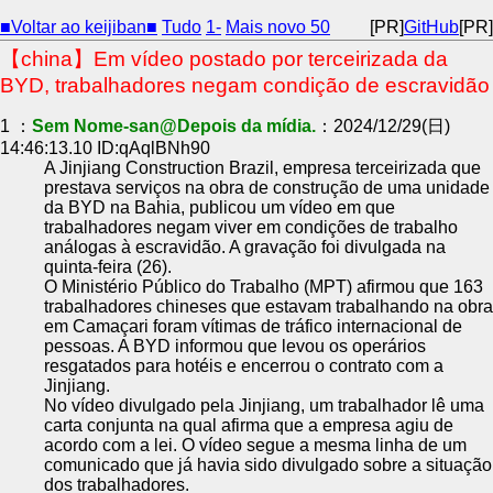
■Voltar ao keijiban■
Tudo
1-
Mais novo 50
[PR]
GitHub
[PR]
【china】Em vídeo postado por terceirizada da
BYD, trabalhadores negam condição de escravidão
1 ：
Sem Nome-san@Depois da mídia.
：2024/12/29(日)
14:46:13.10 ID:qAqlBNh90
A Jinjiang Construction Brazil, empresa terceirizada que
prestava serviços na obra de construção de uma unidade
da BYD na Bahia, publicou um vídeo em que
trabalhadores negam viver em condições de trabalho
análogas à escravidão. A gravação foi divulgada na
quinta-feira (26).
O Ministério Público do Trabalho (MPT) afirmou que 163
trabalhadores chineses que estavam trabalhando na obra
em Camaçari foram vítimas de tráfico internacional de
pessoas. A BYD informou que levou os operários
resgatados para hotéis e encerrou o contrato com a
Jinjiang.
No vídeo divulgado pela Jinjiang, um trabalhador lê uma
carta conjunta na qual afirma que a empresa agiu de
acordo com a lei. O vídeo segue a mesma linha de um
comunicado que já havia sido divulgado sobre a situação
dos trabalhadores.