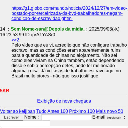
https://g1.globo.com/mundo/noticia/2024/12/27/em-video-
postado-por-terceirizada-da-byd-trabalhadores-negam-
condicao-de-escravidao.ghtml
14 ：
Sem Nome-san@Depois da mídia.
：2025/09/03(水)
16:23:53.99 ID:qVA1YASr0
>>2
Pelo vídeo que eu vi, acredito que não configure trabalho
escravo, mas as condições eram aparentemente ruins
para a quantidade de chinas no alojamento. Não sei
como eles viviam na China também, então dependendo
disso e sob a percepção deles, pode ter melhorado
alguma coisa. Já vi casos de trabalho escravo aqui no
Brasil muito piores - não que isso justifique.
5KB
Exibição de nova chegada
Voltar ao keijiban
Tudo
Antes 100
Próximo 100
Mais novo 50
Nome：
E-mail
：
（opcional）