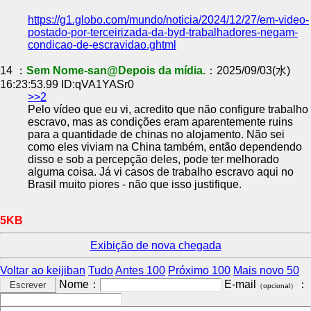
https://g1.globo.com/mundo/noticia/2024/12/27/em-video-
postado-por-terceirizada-da-byd-trabalhadores-negam-
condicao-de-escravidao.ghtml
14 ：
Sem Nome-san@Depois da mídia.
：2025/09/03(水)
16:23:53.99 ID:qVA1YASr0
>>2
Pelo vídeo que eu vi, acredito que não configure trabalho
escravo, mas as condições eram aparentemente ruins
para a quantidade de chinas no alojamento. Não sei
como eles viviam na China também, então dependendo
disso e sob a percepção deles, pode ter melhorado
alguma coisa. Já vi casos de trabalho escravo aqui no
Brasil muito piores - não que isso justifique.
5KB
Exibição de nova chegada
Voltar ao keijiban
Tudo
Antes 100
Próximo 100
Mais novo 50
Nome：
E-mail
：
（opcional）