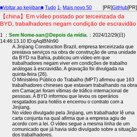
■Voltar ao keijiban■
Tudo
1-
Mais novo 50
[PR]
GitHub
[PR]
【china】Em vídeo postado por terceirizada da
BYD, trabalhadores negam condição de escravidão
1 ：
Sem Nome-san@Depois da mídia.
：2024/12/29(日)
14:46:13.10 ID:qAqlBNh90
A Jinjiang Construction Brazil, empresa terceirizada que
prestava serviços na obra de construção de uma unidade
da BYD na Bahia, publicou um vídeo em que
trabalhadores negam viver em condições de trabalho
análogas à escravidão. A gravação foi divulgada na
quinta-feira (26).
O Ministério Público do Trabalho (MPT) afirmou que 163
trabalhadores chineses que estavam trabalhando na obra
em Camaçari foram vítimas de tráfico internacional de
pessoas. A BYD informou que levou os operários
resgatados para hotéis e encerrou o contrato com a
Jinjiang.
No vídeo divulgado pela Jinjiang, um trabalhador lê uma
carta conjunta na qual afirma que a empresa agiu de
acordo com a lei. O vídeo segue a mesma linha de um
comunicado que já havia sido divulgado sobre a situação
dos trabalhadores.