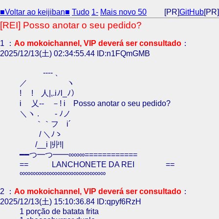
■Voltar ao keijiban■
Tudo
1-
Mais novo 50
[PR]
GitHub
[PR]
[REI] Posso anotar o seu pedido?
1 ：
Ao mokoichannel, VIP deverá ser consultado
：
2025/12/13(土) 02:34:55.44 ID:n1FQmGMB
-‐‐- 、
／ ヽ
! ! 人|,.iﾉl_ﾉ）
i 乂-‐ －! i Posso anotar o seu pedido?
＼ヽ .ゞ - ﾉノ
｀｀フ i´
/ ＼ﾉゝ
/__i |丱!|
━━つ━つ━━∞∞∞============
== LANCHONETE DA REI ==
∞∞∞∞∞∞∞∞∞∞∞∞∞∞∞∞
2 ：
Ao mokoichannel, VIP deverá ser consultado
：
2025/12/13(土) 15:10:36.84 ID:qpyf6RzH
1 porção de batata frita