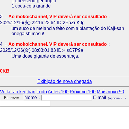
1 cheeseburger duplo
1 coca-cola grande
3 ：
Ao mokoichannel, VIP deverá ser consultado
：
2025/12/16(火) 22:16:23.64 ID:2EaZuKJg
um suco de melancia feito com a plantação do Kaji-san
onegaishimasu!
4 ：
Ao mokoichannel, VIP deverá ser consultado
：
2025/12/26(金) 08:03:01.83 ID:+lsO7P9a
Uma dose gigante de esperança.
0KB
Exibição de nova chegada
Voltar ao keijiban
Tudo
Antes 100
Próximo 100
Mais novo 50
Nome：
E-mail
：
（opcional）