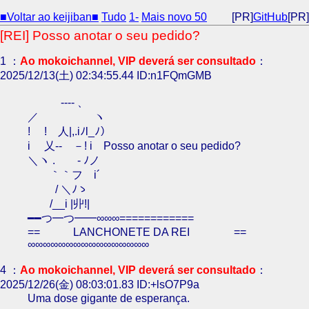
■Voltar ao keijiban■
Tudo
1-
Mais novo 50
[PR]
GitHub
[PR]
[REI] Posso anotar o seu pedido?
1 ：
Ao mokoichannel, VIP deverá ser consultado
：
2025/12/13(土) 02:34:55.44 ID:n1FQmGMB
-‐‐- 、
／ ヽ
! ! 人|,.iﾉl_ﾉ）
i 乂-‐ －! i Posso anotar o seu pedido?
＼ヽ .ゞ - ﾉノ
｀｀フ i´
/ ＼ﾉゝ
/__i |丱!|
━━つ━つ━━∞∞∞============
== LANCHONETE DA REI ==
∞∞∞∞∞∞∞∞∞∞∞∞∞∞∞∞
4 ：
Ao mokoichannel, VIP deverá ser consultado
：
2025/12/26(金) 08:03:01.83 ID:+lsO7P9a
Uma dose gigante de esperança.