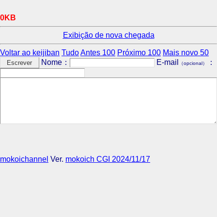
0KB
Exibição de nova chegada
Voltar ao keijiban
Tudo
Antes 100
Próximo 100
Mais novo 50
Nome：
E-mail
：
（opcional）
mokoichannel
Ver.
mokoich CGI 2024/11/17