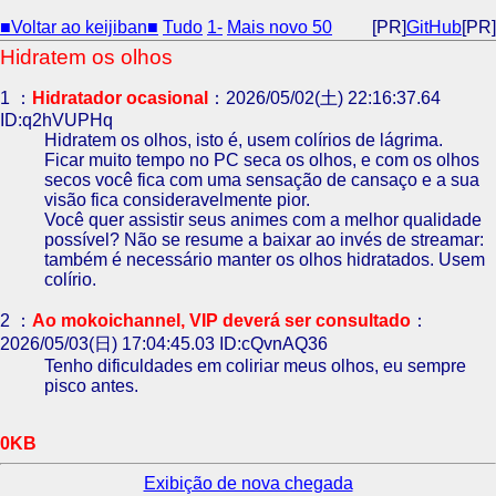
■Voltar ao keijiban■
Tudo
1-
Mais novo 50
[PR]
GitHub
[PR]
Hidratem os olhos
1 ：
Hidratador ocasional
：2026/05/02(土) 22:16:37.64
ID:q2hVUPHq
Hidratem os olhos, isto é, usem colírios de lágrima.
Ficar muito tempo no PC seca os olhos, e com os olhos
secos você fica com uma sensação de cansaço e a sua
visão fica consideravelmente pior.
Você quer assistir seus animes com a melhor qualidade
possível? Não se resume a baixar ao invés de streamar:
também é necessário manter os olhos hidratados. Usem
colírio.
2 ：
Ao mokoichannel, VIP deverá ser consultado
：
2026/05/03(日) 17:04:45.03 ID:cQvnAQ36
Tenho dificuldades em coliriar meus olhos, eu sempre
pisco antes.
0KB
Exibição de nova chegada