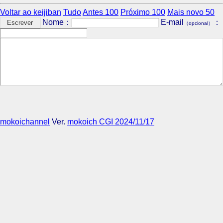
Voltar ao keijiban
Tudo
Antes 100
Próximo 100
Mais novo 50
Nome：
E-mail
：
（opcional）
mokoichannel
Ver.
mokoich CGI 2024/11/17