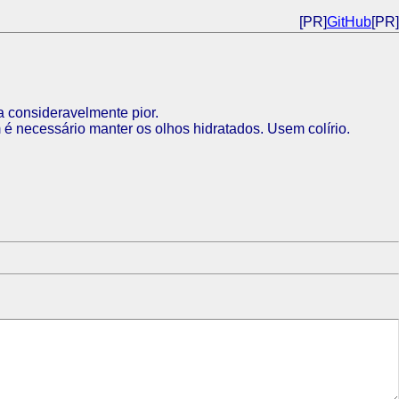
[PR]
GitHub
[PR]
a consideravelmente pior.
é necessário manter os olhos hidratados. Usem colírio.