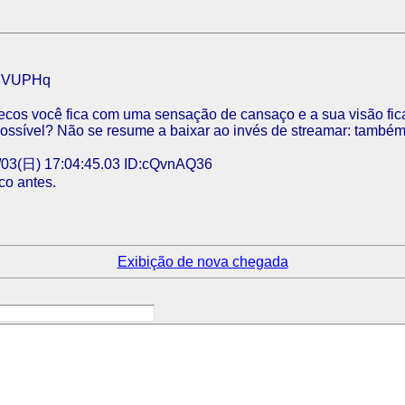
2hVUPHq
ecos você fica com uma sensação de cansaço e a sua visão fic
ossível? Não se resume a baixar ao invés de streamar: também 
03(日) 17:04:45.03 ID:cQvnAQ36
co antes.
Exibição de nova chegada