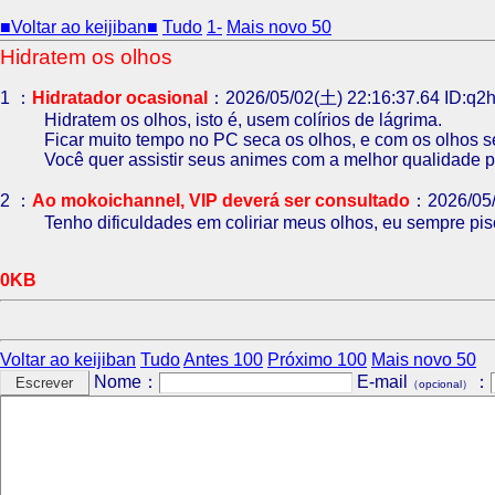
■Voltar ao keijiban■
Tudo
1-
Mais novo 50
Hidratem os olhos
1 ：
Hidratador ocasional
：2026/05/02(土) 22:16:37.64 ID:q
Hidratem os olhos, isto é, usem colírios de lágrima.
Ficar muito tempo no PC seca os olhos, e com os olhos s
Você quer assistir seus animes com a melhor qualidade p
2 ：
Ao mokoichannel, VIP deverá ser consultado
：2026/05/
Tenho dificuldades em coliriar meus olhos, eu sempre pis
0KB
Voltar ao keijiban
Tudo
Antes 100
Próximo 100
Mais novo 50
Nome：
E-mail
：
（opcional）