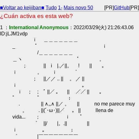
■Voltar ao keijiban■
Tudo
1-
Mais novo 50
[PR]
GitHub
[PR]
¿Cuán activa es esta web?
1 ：
International Anonymous
：2022/03/29(火) 21:26:43.06
ID:jLJM1vdp
ｉ ＿＿＿＿＿＿＿
_ ﾟ ｉ
/＿＿＿＿＿＿＿
＿ヽ ﾟ 。
； || i |.／||。 ! || ｡
ｉ 。 ｉ ゜
； ||／／ .. || 。 ／ ||
ｉ ｡
ｉ ； ; ﾟ ||／ 。 || ／／ || 。
゜ ゜ ；
. || ∧,,∧ ||／ 。 || no me parece muy
。 . ||(´･ω･)||／ 。 || llena de
vida... ； ｉ ﾟ
゜ ||/ |。.|| ||
ｉ ｡ ；
゜ |￣￣￣￣￣￣￣￣