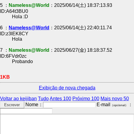
5 ：
Nameless@World
：2025/06/14(土) 18:37:13.93
ID:A64t3BU0
Hola :D
6 ：
Nameless@World
：2025/06/14(土) 22:40:11.74
ID:z3lEK8CY
Hola
7 ：
Nameless@World
：2025/06/27(金) 18:18:37.52
ID:6FVdr0zc
Probando
1KB
Exibição de nova chegada
Voltar ao keijiban
Tudo
Antes 100
Próximo 100
Mais novo 50
Nome：
E-mail
：
（opcional）