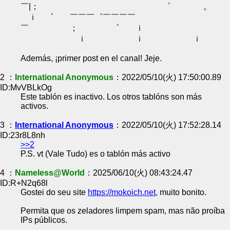
￣|； ゜ 。
ｉ ゜ ￣￣￣゜￣￣￣￣
￣ ； ゜ ｉ
ｉ ｉ ｉ
Además, ¡primer post en el canal! Jeje.
2 ：
International Anonymous
：2022/05/10(火) 17:50:00.89
ID:MvVBLkOg
Este tablón es inactivo. Los otros tablóns son más
activos.
3 ：
International Anonymous
：2022/05/10(火) 17:52:28.14
ID:23r8L8nh
>>2
P.S. vt (Vale Tudo) es o tablón más activo
4 ：
Nameless@World
：2025/06/10(火) 08:43:24.47
ID:R+N2q68l
Gostei do seu site
https://mokoich.net,
muito bonito.
Permita que os zeladores limpem spam, mas não proíba
IPs públicos.