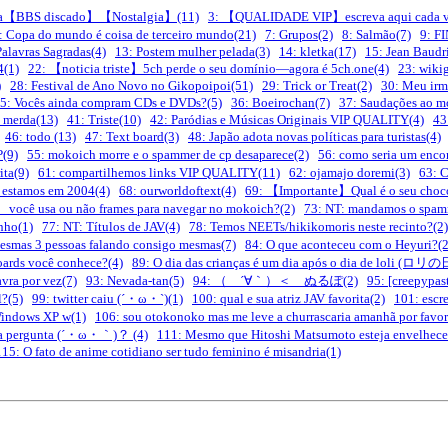
tiga【BBS discado】【Nostalgia】(11)
3: 【QUALIDADE VIP】escreva aqui cada vez
: Copa do mundo é coisa de terceiro mundo(21)
7: Grupos(2)
8: Salmão(7)
9: F
Palavras Sagradas(4)
13: Postem mulher pelada(3)
14: kletka(17)
15: Jean Baudri
4(1)
22: 【noticia triste】5ch perde o seu domínio—agora é 5ch.one(4)
23: wiki
)
28: Festival de Ano Novo no Gikopoipoi(51)
29: Trick or Treat(2)
30: Meu irmã
5: Vocês ainda compram CDs e DVDs?(5)
36: Boeirochan(7)
37: Saudações ao mo
 merda(13)
41: Triste(10)
42: Paródias e Músicas Originais VIP QUALITY(4)
43
46: todo (13)
47: Text board(3)
48: Japão adota novas políticas para turistas(4)
(9)
55: mokoich morre e o spammer de cp desaparece(2)
56: como seria um enco
ita(9)
61: compartilhemos links VIP QUALITY(11)
62: ojamajo doremi(3)
63: 
e estamos em 2004(4)
68: ourworldoftext(4)
69: 【Importante】Qual é o seu chocola
 você usa ou não frames para navegar no mokoich?(2)
73: NT: mandamos o spamm
nho(1)
77: NT: Títulos de JAV(4)
78: Temos NEETs/hikikomoris neste recinto?(2)
smas 3 pessoas falando consigo mesmas(7)
84: O que aconteceu com o Heyuri?(2
oards você conhece?(4)
89: O dia das crianças é um dia após o dia de loli (ロリの
vra por vez(7)
93: Nevada-tan(5)
94: （ ´∀｀）＜ ぬるぽ(2)
95: [creepypas
l?(5)
99: twitter caiu (´・ω・`)(1)
100: qual e sua atriz JAV favorita(2)
101: escr
Windows XP w(1)
106: sou otokonoko mas me leve a churrascaria amanhã por favor
ma pergunta (´・ω・｀)？ (4)
111: Mesmo que Hitoshi Matsumoto esteja envelhecen
115: O fato de anime cotidiano ser tudo feminino é misandria(1)