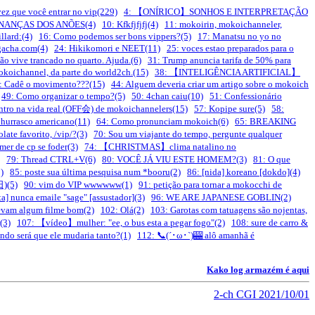
 que você entrar no vip(229)
4: 【ONÍRICO】SONHOS E INTERPRETAÇÃO
INANÇAS DOS ANÕES(4)
10: Kfkfjfjfj(4)
11: mokoirin, mokoichanneler,
llard:(4)
16: Como podemos ser bons vippers?(5)
17: Manatsu no yo no
gacha.com(4)
24: Hikikomori e NEET(11)
25: voces estao preparados para o
o vive trancado no quarto. Ajuda.(6)
31: Trump anuncia tarifa de 50% para
koichannel, da parte do world2ch.(15)
38: 【INTELIGÊNCIA ARTIFICIAL】
: Cadê o movimento???(15)
44: Alguem deveria criar um artigo sobre o mokoich
49: Como organizar o tempo?(5)
50: 4chan caiu(10)
51: Confessionário
ntro na vida real (OFF会) de mokoichannelers(15)
57: Kopipe sure(5)
58:
Churrasco americano(11)
64: Como pronunciam mokoich(6)
65: BREAKING
te favorito, /vip/?(3)
70: Sou um viajante do tempo, pergunte qualquer
er de cp se foder(3)
74: 【CHRISTMAS】clima natalino no
79: Thread CTRL+V(6)
80: VOCÊ JÁ VIU ESTE HOMEM?(3)
81: O que
)
85: poste sua última pesquisa num *booru(2)
86: [nida] koreano [dokdo](4)
日)(5)
90: vim do VIP wwwwww(1)
91: petição para tornar a mokocchi de
ta] nunca emaile "sage" [assustador](3)
96: WE ARE JAPANESE GOBLIN(2)
evam algum filme bom(2)
102: Olá(2)
103: Garotas com tatuagens são nojentas,
(3)
107: 【vídeo】mulher: "ee, o bus esta a pegar fogo"(2)
108: sure de carro &
do será que ele mudaria tanto?(1)
112: 📞(´･ω･`)🎰 alô amanhã é
Kako log armazém é aqui
2-ch CGI 2021/10/01