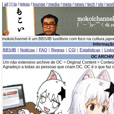
[
all
] [
jp
/
letras
/
lounge
/
media
/
meta
/
news
/
tech
/
vip
/
wor
mokoichannel é um BBS/IB lusófono com foco na cultura jap
Informaçã
BBS/IB
｜
Notícias
｜
FAQ
｜
Regras
｜
CGI
｜
Estatísticas
｜
Links
OC ARCHI
Um não extensivo archive de OC = Original Content = Conteú
Agradeço a todas as pessoas que criam OC. OC é o que faz o