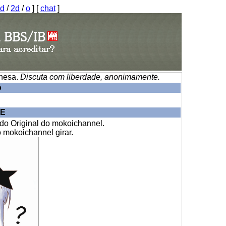
ld
/
2d
/
o
] [
chat
]
onesa.
Discuta com liberdade, anonimamente.
o
VE
do Original do mokoichannel.
 mokoichannel girar.