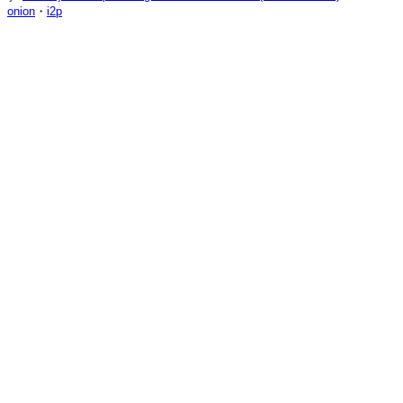
onion
・
i2p