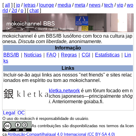
[
all
] [
jp
/
letras
/
lounge
/
media
/
meta
/
news
/
tech
/
vip
/
wo
rld
/
2d
/
o
] [
chat
]
mokoichannel é um BBS/IB lusófono com foco na cultura jap
onesa.
Discuta com liberdade, anonimamente.
Informação
BBS/IB
｜
Notícias
｜
FAQ
｜
Regras
｜
CGI
｜
Estatísticas
｜
Lin
ks
Links
Incluir-se-ão aqui links aos nossos "net friends" e sites relac
ionados em espírito ou tom ao mokoichannel.
kletka.network
é um fórum focado em n
ichos japoneses—principalmente
shōg
i
. Anteriormente goiaba.fi.
Legal
OC
O uso do mokoich é responsabilidade do usuário.
As contribuições são disponibilizadas nos termos da licen
ça
Atribuição-CompartilhaIgual 4.0 Internacional (CC BY-SA 4.0)